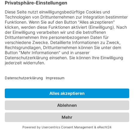
und unkompliziert zu finden. Verlassen Sie sich auf
unsere verlässlichen Einträge und nutzen Sie unser
Branchenbuch, um den nächsten Abschleppdienst
in Ihrer Nähe zu finden.
Abschleppdienste und Hotels:
Ein umfassendes Angebot für
Ihre Mobilität und Unterkunft
In unserem umfangreichen Branchenportal finden
Sie nicht nur alle Informationen zu zuverlässigen
Abschleppdiensten, sondern auch eine
umfassende Auswahl an Hotels für Ihren nächsten
Aufenthalt. Wir möchten sicherstellen, dass Sie
sowohl bei Fahrzeugpannen als auch bei der
Suche nach der idealen Unterkunft bestens
informiert sind. Egal, ob Sie geschäftlich oder
privat unterwegs sind, unser Branchenportal