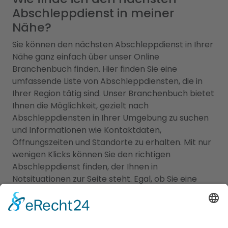
Abschleppdienst in meiner
Nähe?
Sie können den nächsten Abschleppdienst in Ihrer
Nähe ganz einfach über unser Online
Branchenbuch finden. Hier finden Sie eine
umfassende Liste von Abschleppdiensten, die in
Ihrer Region tätig sind. Unser Branchenbuch bietet
Ihnen die Möglichkeit, gezielt nach
Abschleppdiensten in Ihrer Umgebung zu suchen
und Informationen wie Kontaktdaten,
Öffnungszeiten und Standorte zu erhalten. Mit nur
wenigen Klicks können Sie den richtigen
Abschleppdienst finden, der Ihnen in
Notsituationen zur Seite steht. Egal, ob Sie eine
Panne haben, abgeschleppt werden müssen oder
andere Dienstleistungen rund ums Abschleppen
benötigen - unser Online Branchenbuch hilft
Ihnen, den passenden Abschleppdienst schnell