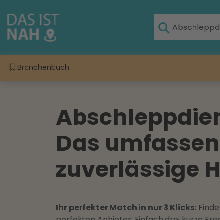
Branchenbuch
Abschleppdie
Das umfassend
zuverlässige H
Ihr perfekter Match in nur 3 Klicks:
Finden
perfekten Anbieter: Einfach drei kurze F