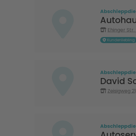
Abschleppdie
Autohau
Ehinger Str.
Kundenliebling
Abschleppdie
David S
Zeisigweg 21
Abschleppdie
Autoser