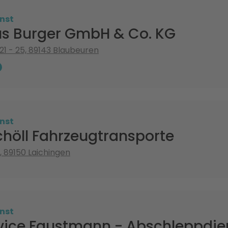
nst
s Burger GmbH & Co. KG
 21 - 25, 89143 Blaubeuren
nst
chöll Fahrzeugtransporte
, 89150 Laichingen
nst
vice Faustmann - Abschleppdie