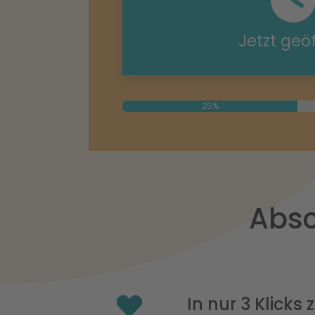
Jetzt geö
25%
Absc
In nur 3 Klicks