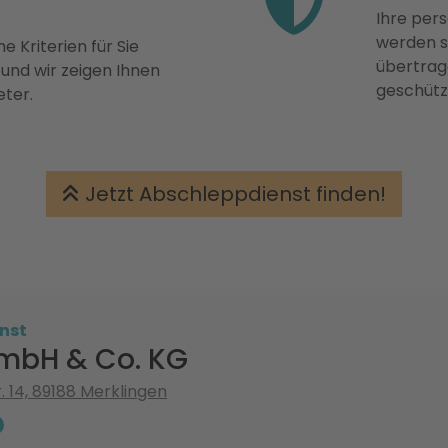
Ihre pers
werden st
e Kriterien für Sie
übertrage
 und wir zeigen Ihnen
geschütz
eter.
Jetzt Abschleppdienst finden!
nst
mbH & Co. KG
r. 14, 89188 Merklingen