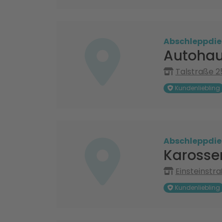
Abschleppdie
Autohau
Talstraße 2
Kundenliebling
Abschleppdie
Karosser
Einsteinstr
Kundenliebling