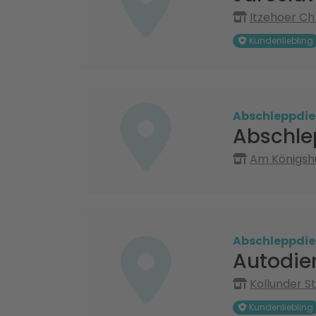
Itzehoer Ch
Kundenliebling
Abschleppdie
Abschle
Am Königshü
Abschleppdie
Autodie
Kollunder St
Kundenliebling