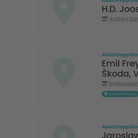
Abschleppdie
H.D. Jo
Achtert Dör
Abschleppdie
Emil Fr
Škoda, 
Schleswiger
Kundenliebling
Abschleppdie
Jarosla