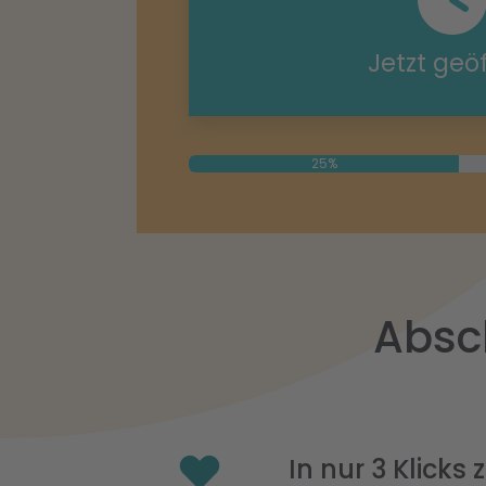
Jetzt geö
25%
Absc
In nur 3 Klicks