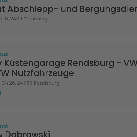
nst
ost Abschlepp- und Bergungsdie
p 6, 24811 Owschlag
nst
ey Küstengarage Rendsburg - VW
VW Nutzfahrzeuge
 Ch 26, 24768 Rendsburg
nst
w Dabrowski