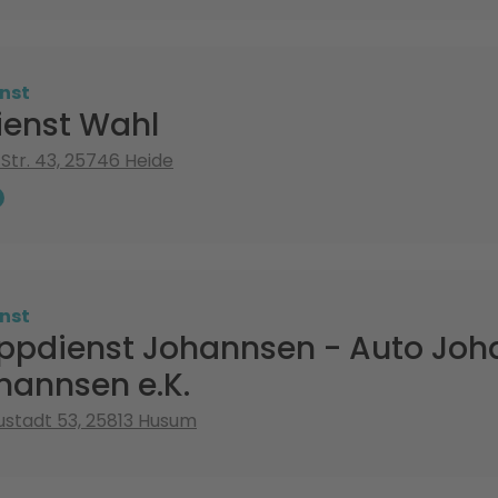
nst
ienst Wahl
tr. 43, 25746 Heide
nst
ppdienst Johannsen - Auto Joha
hannsen e.K.
eustadt 53, 25813 Husum