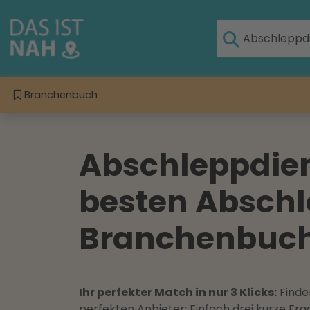
Branchenbuch
Abschleppdien
besten Abschl
Branchenbuch 
Ihr perfekter Match in nur 3 Klicks:
Finden
perfekten Anbieter: Einfach drei kurze F