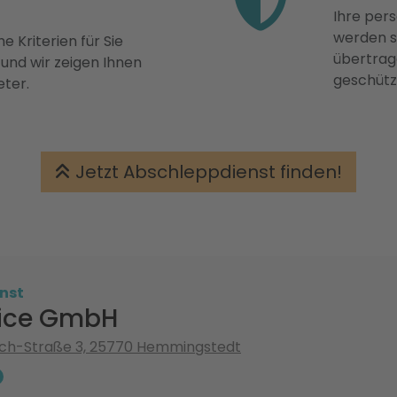
Ihre pers
werden st
e Kriterien für Sie
übertrage
 und wir zeigen Ihnen
geschütz
eter.
Jetzt Abschleppdienst finden!
nst
vice GmbH
ch-Straße 3, 25770 Hemmingstedt