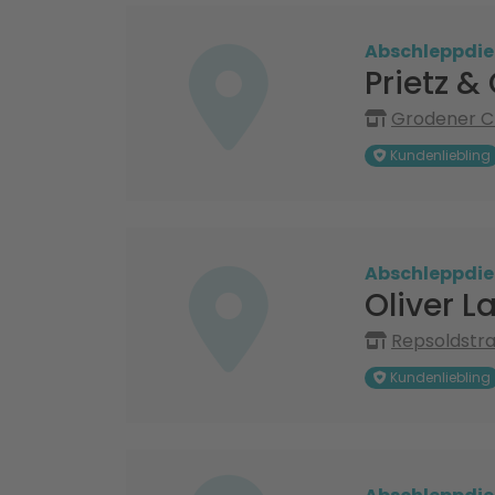
Abschleppdie
Prietz &
Grodener C
Kundenliebling
Abschleppdie
Oliver 
Repsoldstr
Kundenliebling