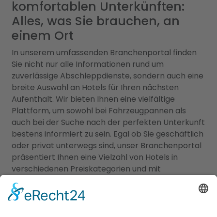
komfortablen Unterkünften:
Alles, was Sie brauchen, an
einem Ort
In unserem umfassenden Branchenportal finden
Sie nicht nur alle Informationen rund um
zuverlässige Abschleppdienste, sondern auch eine
breite Auswahl an Hotels für Ihren nächsten
Aufenthalt. Wir bieten Ihnen eine vielfältige
Plattform, um sowohl bei Fahrzeugpannen als
auch bei der Suche nach der perfekten Unterkunft
bestens informiert zu sein. Egal ob Sie geschäftlich
oder privat unterwegs sind, unser Branchenportal
präsentiert Ihnen eine Vielzahl von Hotels in
verschiedenen Preiskategorien und mit
unterschiedlichen Ausstattungen. Erfahren Sie
mehr über Lage, Zimmeroptionen,
Serviceleistungen und Verfügbarkeiten, um das
ideale
Hotel Weng, Kreis Landshut
für Ihren