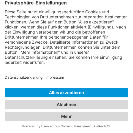
Aufenthalt zu finden. Von luxuriösen 5-Sterne-
Hotels bis hin zu gemütlichen Bed & Breakfasts -
bei uns werden Sie fündig. Gleichzeitig bieten wir
Ihnen umfassende Informationen zu zuverlässigen
Abschleppdiensten in Ihrer Umgebung. Wenn Sie
eine Fahrzeugpanne haben oder abgeschleppt
werden müssen, können Sie auf unsere Datenbank
vertrauen, die Ihnen eine Liste qualifizierter
Abschleppdienste präsentiert. Informieren Sie sich
über ihre Dienstleistungen, Erreichbarkeit und
Kundenbewertungen, um im Notfall schnell
professionelle Hilfe zu erhalten. Unser
Branchenportal vereint die besten Informationen
zu Hotels und Abschleppdiensten. Ob Sie nach
einer komfortablen Unterkunft suchen oder bei
einer Fahrzeugpanne Unterstützung benötigen -
wir stehen Ihnen zur Seite.