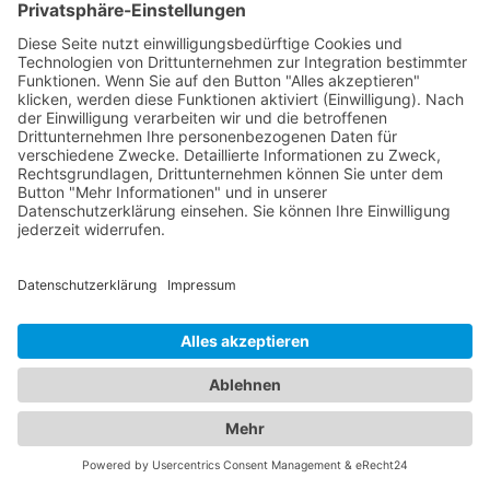
einem Ort
In unserem umfassenden Branchenportal finden
Sie nicht nur alle Informationen rund um
zuverlässige Abschleppdienste, sondern auch
detaillierte Einblicke in erstklassige Hotels. Wir
bieten Ihnen eine vielseitige Plattform, um sowohl
Ihre Mobilität im Straßenverkehr als auch Ihren
Komfort während des Aufenthalts in einem
Hotel
Welver
zu gewährleisten. Erfahren Sie mehr über
die verschiedenen Abschleppdienste in Ihrer
Region. Unsere Datenbank enthält eine Auswahl
an professionellen Anbietern, die Ihnen im Falle
einer Fahrzeugpanne oder eines Unfalls schnell
und effizient helfen. Informieren Sie sich über ihre
Dienstleistungen, Erreichbarkeit und
Kundenerfahrungen, um die beste Wahl für Ihre
Bedürfnisse zu treffen. Gleichzeitig bieten wir Ihnen
umfangreiche Informationen zu erstklassigen