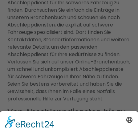
Abschleppdienst für Ihr schweres Fahrzeug zu
finden. Durchsuchen Sie einfach die Einträge in
unserem Branchenbuch und schauen Sie nach
Abschleppdiensten, die explizit auf schwere
Fahrzeuge spezialisiert sind. Dort finden Sie
Kontaktdaten, Standortinformationen und weitere
relevante Details, um den passenden
Abschleppdienst für Ihre Bedürfnisse zu finden.
Verlassen Sie sich auf unser Online-Branchenbuch,
um schnell und unkompliziert Abschleppdienste
für schwere Fahrzeuge in Ihrer Nähe zu finden.
Seien Sie bestens vorbereitet und haben Sie die
Gewissheit, dass Ihnen im Falle eines Notfalls
professionelle Hilfe zur Verfügung steht.
Von Abschleppdiensten bis zu
komfortablen Unterkünften:
Alles, was Sie brauchen, an