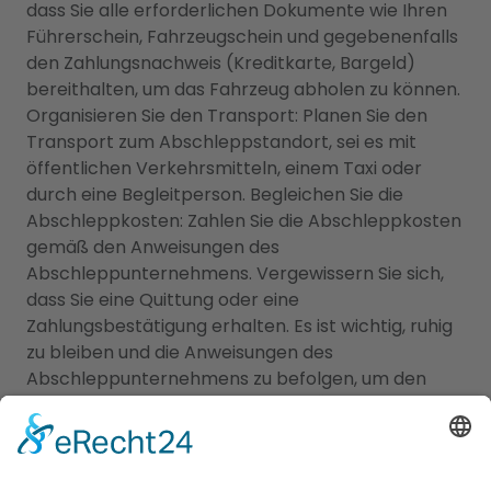
dass Sie alle erforderlichen Dokumente wie Ihren
Führerschein, Fahrzeugschein und gegebenenfalls
den Zahlungsnachweis (Kreditkarte, Bargeld)
bereithalten, um das Fahrzeug abholen zu können.
Organisieren Sie den Transport: Planen Sie den
Transport zum Abschleppstandort, sei es mit
öffentlichen Verkehrsmitteln, einem Taxi oder
durch eine Begleitperson. Begleichen Sie die
Abschleppkosten: Zahlen Sie die Abschleppkosten
gemäß den Anweisungen des
Abschleppunternehmens. Vergewissern Sie sich,
dass Sie eine Quittung oder eine
Zahlungsbestätigung erhalten. Es ist wichtig, ruhig
zu bleiben und die Anweisungen des
Abschleppunternehmens zu befolgen, um den
Prozess reibungslos abzuwickeln. Überprüfen Sie
auch Ihre örtlichen Vorschriften und Gesetze
bezüglich des Abschleppens von Fahrzeugen, um
Ihre Rechte und Verantwortlichkeiten zu