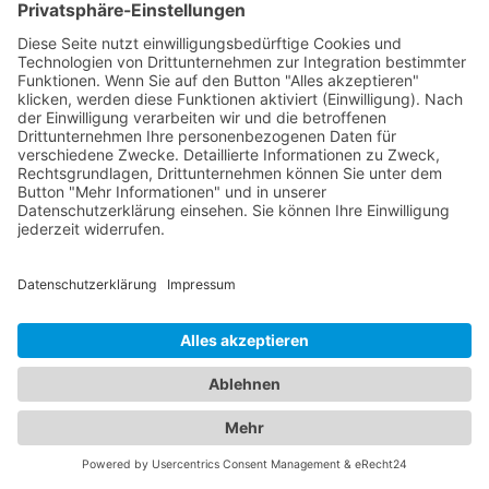
verstehen.
Finden Sie den passenden
Abschleppdienst und das
ideale Hotel - Unser
Branchenportal macht es
möglich
In unserem umfassenden Branchenportal finden
Sie nicht nur alle Informationen rund um
zuverlässige Abschleppdienste, sondern auch eine
breite Auswahl an Hotels für Ihren nächsten
Aufenthalt. Wir bieten Ihnen eine vielfältige
Plattform, um sowohl bei Fahrzeugpannen als
auch bei der Suche nach der perfekten Unterkunft
bestens informiert zu sein. Egal ob Sie geschäftlich
oder privat unterwegs sind, unser Branchenportal
präsentiert Ihnen eine Vielzahl von Hotels in