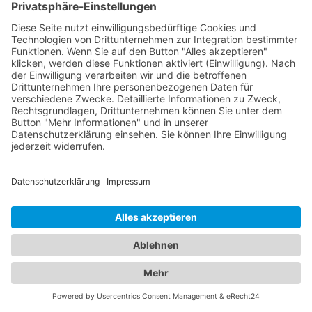
Dienstleistungen anbieten. Daher sollten Sie bei
Bedarf nachfragen und sich über die verfügbaren
Dienstleistungen informieren, um sicherzustellen,
dass Ihre spezifischen Anforderungen erfüllt
werden können.
Fahrzeugpannen und
Übernachtungen: Die perfekte
Kombination von
Abschleppdiensten und Hotels
Unser umfangreiches Branchenportal bietet Ihnen
nicht nur alle Informationen zu zuverlässigen
Abschleppdiensten, sondern auch eine Vielzahl an
Optionen für Ihren nächsten Hotelaufenthalt in
einem
Hotel Weisweil (Breisgau)
. Wir verstehen,
dass sowohl die Sicherheit Ihres Fahrzeugs als
auch der Komfort Ihrer Unterkunft von großer