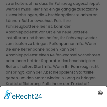
zu erhalten, ohne dass Ihr Fahrzeug abgeschleppt
werden muss. Hier sind einige gängige zusätzliche
Dienstleistungen, die Abschleppdienste anbieten
können: Batteriewechsel: Falls Ihre
Fahrzeugbatterie leer ist, kann der
Abschleppdienst vor Ort eine neue Batterie
installieren und Ihnen helfen, Ihr Fahrzeug wieder
zum Laufen zu bringen. Reifenpannenhilfe: Wenn
Sie eine Reifenpanne haben, kann der
Abschleppdienst einen Reifenwechsel vornehmen
oder Ihnen bei der Reparatur des beschädigten
Reifens helfen. Starthilfe: Wenn Ihr Fahrzeug nicht
anspringt, kann der Abschleppdienst Starthilfe
geben, um den Motor wieder in Gang zu bringen.
Kraftstofflieferung: Falls Ihnen der Treibstoff
ausgegangen ist, kann der Abschleppdienst vor
Ort Kraftstoff liefern, damit Sie Ihre Fahrt
fortsetzen können. Es ist wichtig zu beachten, dass
nicht alle Abschleppdienste diese zusätzlichen