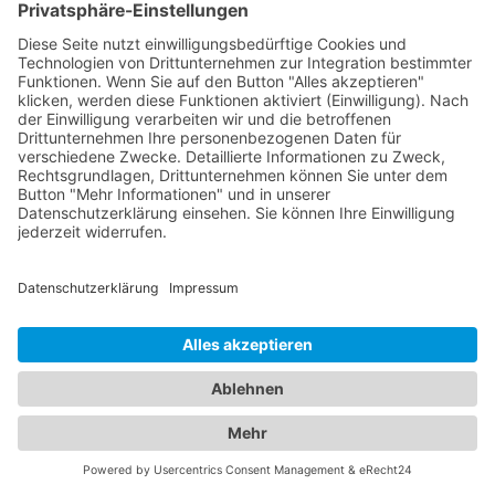
ideale Hotel - Unser
Branchenportal macht es
möglich
In unserem umfassenden Branchenportal finden
Sie nicht nur alle Informationen rund um
zuverlässige Abschleppdienste, sondern auch
detaillierte Einblicke in erstklassige Hotels. Wir
bieten Ihnen eine vielseitige Plattform, um sowohl
Ihre Mobilität im Straßenverkehr als auch Ihren
Komfort während des Aufenthalts in einem
Hotel
Weißwasser / Oberlausitz
zu gewährleisten.
Erfahren Sie mehr über die verschiedenen
Abschleppdienste in Ihrer Region. Unsere
Datenbank enthält eine Auswahl an
professionellen Anbietern, die Ihnen im Falle einer
Fahrzeugpanne oder eines Unfalls schnell und
effizient helfen. Informieren Sie sich über ihre
Dienstleistungen, Erreichbarkeit und