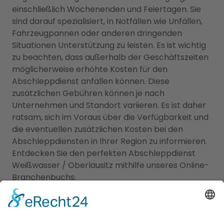
einschließlich Wochenenden und Feiertagen. Sie
sind darauf spezialisiert, in Notfällen wie Unfällen,
Fahrzeugpannen oder anderen dringenden
Situationen Unterstützung zu leisten. Es ist wichtig
zu beachten, dass außerhalb der Geschäftszeiten
möglicherweise erhöhte Kosten für den
Abschleppdienst anfallen können. Diese
zusätzlichen Gebühren können je nach
Unternehmen und Standort variieren. Es ist daher
ratsam, sich im Voraus über die Verfügbarkeit und
die eventuellen zusätzlichen Kosten bei den
Abschleppdiensten in Ihrer Region zu informieren.
Entdecken Sie den perfekten Abschleppdienst
Weißwasser / Oberlausitz mithilfe unseres Online-
Branchenbuchs.
Finden Sie den passenden
Abschleppdienst und das