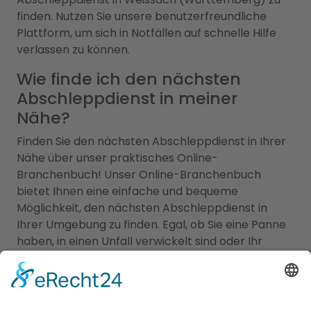
finden. Nutzen Sie unsere benutzerfreundliche
Plattform, um sich in Notfällen auf schnelle Hilfe
verlassen zu können.
Wie finde ich den nächsten
Abschleppdienst in meiner
Nähe?
Finden Sie den nächsten Abschleppdienst in Ihrer
Nähe über unser praktisches Online-
Branchenbuch! Unser Online-Branchenbuch
bietet Ihnen eine einfache und bequeme
Möglichkeit, den nächsten Abschleppdienst in
Ihrer Umgebung zu finden. Egal, ob Sie eine Panne
haben, in einen Unfall verwickelt sind oder Ihr
Fahrzeug aus anderen Gründen abgeschleppt
werden muss, unser Branchenbuch hilft Ihnen
dabei, den richtigen Abschleppdienst zur Stelle zu
haben. Mit nur wenigen Klicks können Sie auf unser