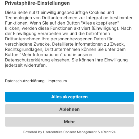
umfangreiches Verzeichnis zugreifen, das eine
Vielzahl von Abschleppdiensten in Ihrer Stadt oder
Region enthält. Sie finden detaillierte Einträge mit
den Kontaktdaten, Standortinformationen und oft
auch Kundenbewertungen, um Ihnen bei der
Auswahl des passenden Abschleppdienstes zu
helfen. Unser Online-Branchenbuch ist rund um
die Uhr verfügbar, so dass Sie jederzeit und an
jedem Ort den nächsten Abschleppdienst in Ihrer
Nähe finden können. Verlassen Sie sich auf unsere
zuverlässigen Informationen, um schnell und
effizient die Hilfe zu bekommen, die Sie benötigen.
Nutzen Sie jetzt unser Online-Branchenbuch, um
den nächsten Abschleppdienst in Ihrer Nähe zu
finden und seien Sie bestens vorbereitet, falls ein
Notfall eintritt.
Finden Sie den passenden