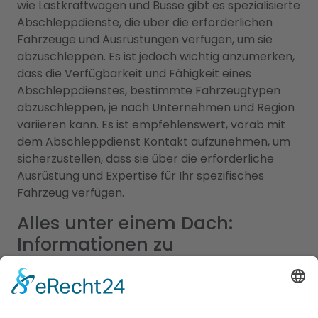
wie Lastkraftwagen und Busse gibt es spezialisierte
Abschleppdienste, die über die erforderlichen
Fahrzeuge und Ausrüstungen verfügen, um sie
abzuschleppen. Es ist jedoch wichtig anzumerken,
dass die Verfügbarkeit und Fähigkeit eines
Abschleppdienstes, bestimmte Fahrzeugtypen
abzuschleppen, je nach Unternehmen und Region
variieren kann. Es ist empfehlenswert, vorab mit
dem Abschleppdienst Kontakt aufzunehmen, um
sicherzustellen, dass sie über die erforderliche
Ausrüstung und Expertise für Ihr spezifisches
Fahrzeug verfügen.
Alles unter einem Dach:
Informationen zu
Abschleppdiensten und Hotels
in einem Branchenportal
In unserem umfassenden Branchenportal finden