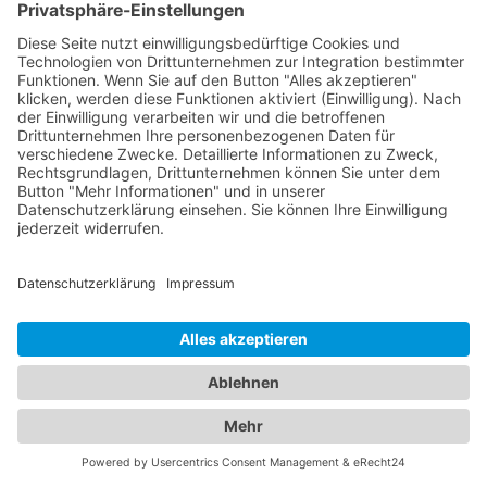
Sie nicht nur alle Informationen rund um
zuverlässige Abschleppdienste, sondern auch eine
breite Auswahl an Hotels für Ihren nächsten
Aufenthalt. Wir bieten Ihnen eine vielfältige
Plattform, um sowohl bei Fahrzeugpannen als
auch bei der Suche nach der perfekten Unterkunft
bestens informiert zu sein. Egal ob Sie geschäftlich
oder privat unterwegs sind, unser Branchenportal
präsentiert Ihnen eine Vielzahl von Hotels in
verschiedenen Preiskategorien und mit
unterschiedlichen Ausstattungen. Erfahren Sie
mehr über Lage, Zimmeroptionen,
Serviceleistungen und Verfügbarkeiten, um das
ideale
Hotel Weismain
für Ihren Aufenthalt zu
finden. Von luxuriösen 5-Sterne-Hotels bis hin zu
gemütlichen Bed & Breakfasts - bei uns werden Sie
fündig. Gleichzeitig bieten wir Ihnen umfassende
Informationen zu zuverlässigen
Abschleppdiensten in Ihrer Umgebung. Wenn Sie