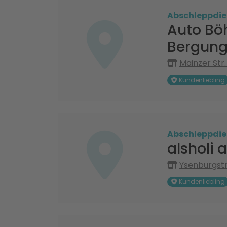
Abschleppdie
Auto Bö
Bergung
Mainzer Str
Kundenliebling
Abschleppdie
alsholi 
Ysenburgst
Kundenliebling