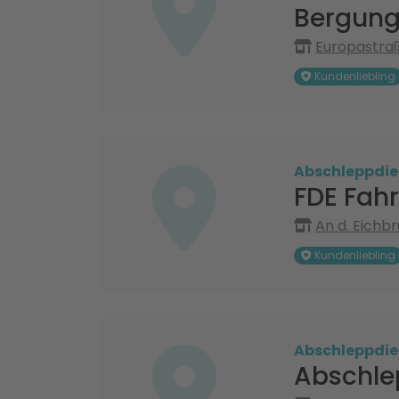
Bergung
Europastraß
Kundenliebling
Abschleppdie
FDE Fahr
An d. Eichbr
Kundenliebling
Abschleppdie
Abschle