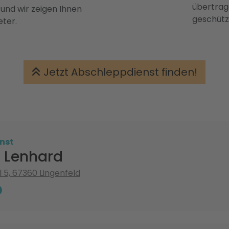
übertrage
 und wir zeigen Ihnen
geschütz
eter.
Jetzt Abschleppdienst finden!
nst
 Lenhard
l 5, 67360 Lingenfeld