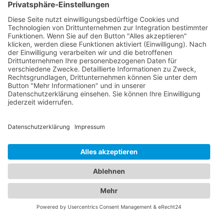
Abschleppdienste für schwere Fahrzeuge in Ihrer
Nähe zu finden. Die Einträge enthalten detaillierte
Informationen über die Dienstleistungen, die die
Abschleppdienste anbieten, einschließlich ihrer
Spezialisierung auf schwere Fahrzeuge. Verlassen
Sie sich auf unser Online-Branchenbuch, um den
richtigen Abschleppdienst für schwere Fahrzeuge
zu finden und sicherzustellen, dass Sie im Falle
eines Problems mit Ihrem Lastwagen, Wohnmobil
oder einem anderen schweren Fahrzeug die
passende Hilfe erhalten. Finden Sie jetzt den
spezialisierten Abschleppdienst für schwere
Fahrzeuge über unser Online-Branchenbuch und
stellen Sie sicher, dass Sie immer die richtige
Unterstützung zur Hand haben.
Fahrzeugpannen und
Übernachtungen: Die perfekte