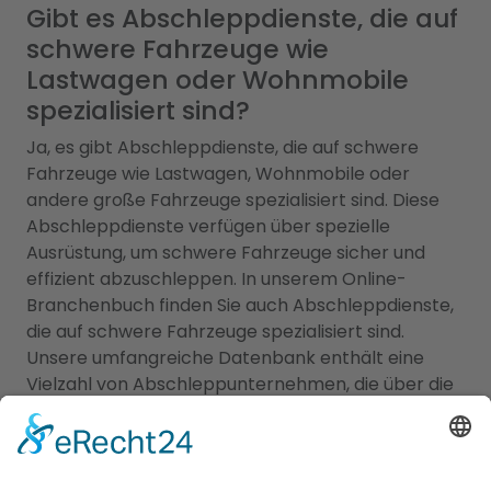
Gibt es Abschleppdienste, die auf
schwere Fahrzeuge wie
Lastwagen oder Wohnmobile
spezialisiert sind?
Ja, es gibt Abschleppdienste, die auf schwere
Fahrzeuge wie Lastwagen, Wohnmobile oder
andere große Fahrzeuge spezialisiert sind. Diese
Abschleppdienste verfügen über spezielle
Ausrüstung, um schwere Fahrzeuge sicher und
effizient abzuschleppen. In unserem Online-
Branchenbuch finden Sie auch Abschleppdienste,
die auf schwere Fahrzeuge spezialisiert sind.
Unsere umfangreiche Datenbank enthält eine
Vielzahl von Abschleppunternehmen, die über die
erforderliche Ausrüstung und das Know-how
verfügen, um schwere Fahrzeuge abzuschleppen.
Durchsuchen Sie einfach unser Branchenbuch und
nutzen Sie die Filterfunktionen, um