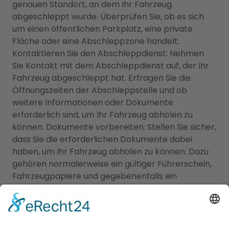
genauen Standort, an dem Ihr Fahrzeug
abgeschleppt wurde. Überprüfen Sie, ob es sich
um einen öffentlichen Parkplatz, eine private
Fläche oder eine Abschleppzone handelt.
Kontaktieren Sie den Abschleppdienst: Nehmen
Sie Kontakt mit dem Abschleppdienst auf, der Ihr
Fahrzeug abgeschleppt hat. Erfragen Sie die
Öffnungszeiten der Abschleppstelle und ob
weitere Informationen oder Dokumente
erforderlich sind, um Ihr Fahrzeug abholen zu
können. Dokumente vorbereiten: Stellen Sie sicher,
dass Sie die erforderlichen Dokumente dabei
haben, um Ihr Fahrzeug abholen zu können. Dazu
gehören normalerweise ein gültiger Führerschein,
Fahrzeugpapiere und gegebenenfalls ein
Nachweis über die Zahlung von
Abschleppgebühren. Zahlung der Gebühren:
Informieren Sie sich über die anfallenden
Abschleppgebühren und klären Sie die