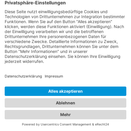
Zahlungsmodalitäten. Stellen Sie sicher, dass Sie
ausreichend Bargeld oder eine akzeptierte
Zahlungsmethode dabei haben. Vereinbaren Sie
den Abholtermin: Vereinbaren Sie einen Termin zur
Abholung Ihres Fahrzeugs mit dem
Abschleppdienst. Beachten Sie dabei die
Öffnungszeiten der Abschleppstelle. Prüfen Sie
das Fahrzeug: Nachdem Sie Ihr Fahrzeug abgeholt
haben, überprüfen Sie es sorgfältig auf mögliche
Schäden, die während des Abschleppvorgangs
entstanden sein könnten. Dokumentieren Sie
gegebenenfalls Schäden und melden Sie diese
dem Abschleppdienst. Es ist wichtig, sich bei
Fragen direkt an den Abschleppdienst zu wenden,
da die genauen Abläufe und Vorgehensweisen je
nach lokalen Vorschriften und Abschleppdiensten
variieren können.
Von Abschleppdiensten bis zu