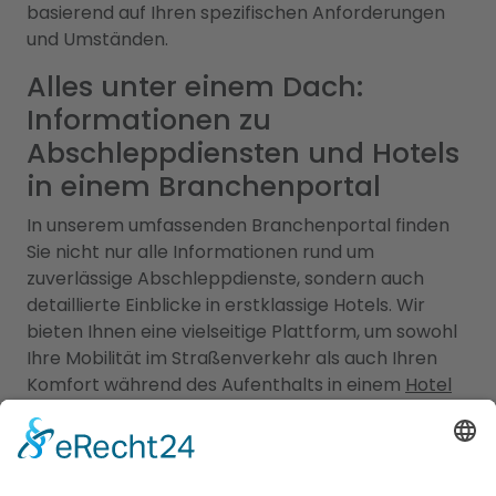
basierend auf Ihren spezifischen Anforderungen
und Umständen.
Alles unter einem Dach:
Informationen zu
Abschleppdiensten und Hotels
in einem Branchenportal
In unserem umfassenden Branchenportal finden
Sie nicht nur alle Informationen rund um
zuverlässige Abschleppdienste, sondern auch
detaillierte Einblicke in erstklassige Hotels. Wir
bieten Ihnen eine vielseitige Plattform, um sowohl
Ihre Mobilität im Straßenverkehr als auch Ihren
Komfort während des Aufenthalts in einem
Hotel
Weichs, Kreis Dachau
zu gewährleisten. Erfahren
Sie mehr über die verschiedenen
Abschleppdienste in Ihrer Region. Unsere
Datenbank enthält eine Auswahl an