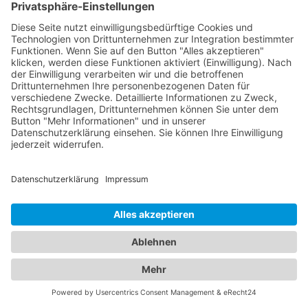
professionellen Anbietern, die Ihnen im Falle einer
Fahrzeugpanne oder eines Unfalls schnell und
effizient helfen. Informieren Sie sich über ihre
Dienstleistungen, Erreichbarkeit und
Kundenerfahrungen, um die beste Wahl für Ihre
Bedürfnisse zu treffen. Gleichzeitig bieten wir Ihnen
umfangreiche Informationen zu erstklassigen
Hotels. Egal ob Sie nach einem luxuriösen Resort,
einem charmanten Boutique-Hotel oder einem
gemütlichen Bed & Breakfast suchen - unser
Branchenportal präsentiert Ihnen eine breite
Palette an Unterkunftsoptionen. Informieren Sie
sich über Ausstattung, Lage, Preise und
Verfügbarkeit, um Ihren idealen Aufenthalt zu
planen. Unser Branchenportal vereint die besten
Informationen zu Abschleppdiensten und Hotels.
Wir legen Wert darauf, Ihnen sowohl bei
unvorhergesehenen Fahrzeugproblemen als auch