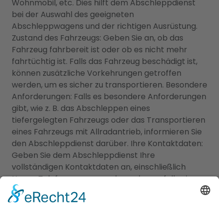
Wohnmobil, etc. Dies hilft dem Abschleppdienst
bei der Auswahl des geeigneten
Abschleppwagens und der richtigen Ausrüstung.
Zustand des Fahrzeugs: Geben Sie an, ob das
Fahrzeug fahrbereit ist oder ob es nicht mehr
fahrtüchtig ist. Falls das Fahrzeug beschädigt ist,
können zusätzliche Vorkehrungen getroffen
werden, um es sicher zu transportieren. Besondere
Anforderungen: Falls es besondere Anforderungen
gibt, wie z. B. das Abschleppen eines
tiefergelegten Fahrzeugs oder das Transportieren
eines Fahrzeugs mit Allradantrieb, informieren Sie
den Abschleppdienst darüber. Ihre Kontaktdaten:
Geben Sie dem Abschleppdienst Ihre
vollständigen Kontaktdaten an, einschließlich
Name, Telefonnummer und gegebenenfalls eine
alternative Kontaktmöglichkeit. Diese
Informationen helfen dem Abschleppdienst dabei,
den Transport Ihres Fahrzeugs effizient zu