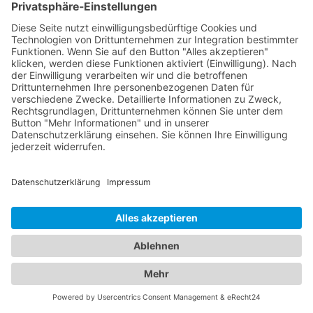
organisieren und sicherzustellen, dass die richtige
Ausrüstung und das geeignete Abschleppfahrzeug
zum Einsatz kommen.
Finden Sie den passenden
Abschleppdienst und das
ideale Hotel - Unser
Branchenportal macht es
möglich
Unser umfangreiches Branchenportal bietet Ihnen
nicht nur alle Informationen rund um zuverlässige
Abschleppdienste, sondern auch eine breite
Auswahl an Hotels für Ihren nächsten Aufenthalt.
Hier finden Sie alles, was Sie benötigen, um sowohl
im Notfall als auch bei der Urlaubsplanung bestens
informiert zu sein. Egal ob Sie einen
Abschleppdienst in Ihrer Nähe suchen oder nach