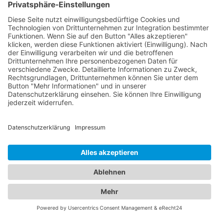
Unterkunft für Ihre Bedürfnisse zu finden.
Gleichzeitig möchten wir Ihnen in Notfällen
Unterstützung bieten. In unserer Datenbank finden
Sie eine Auswahl an professionellen
Abschleppdiensten, die Ihnen bei Fahrzeugpannen
und Unfällen zur Seite stehen. Informieren Sie sich
über deren Leistungen, Verfügbarkeit und
Kontaktinformationen, um im Ernstfall schnell Hilfe
zu erhalten. Unser Branchenportal vereint die
besten Informationen zu
Hotel Wees
und
Abschleppdiensten. Egal, ob Sie nach einer
komfortablen Unterkunft suchen oder
Unterstützung bei einer Fahrzeugpanne benötigen
- wir stehen Ihnen mit umfassenden
Informationen und Empfehlungen zur Seite.
Jetzt Abschleppdienst finden!