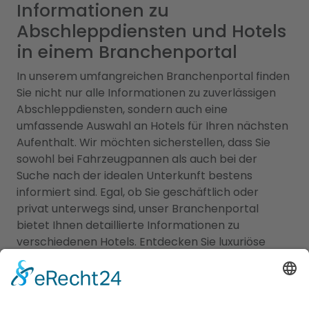
Informationen zu
Abschleppdiensten und Hotels
in einem Branchenportal
In unserem umfangreichen Branchenportal finden
Sie nicht nur alle Informationen zu zuverlässigen
Abschleppdiensten, sondern auch eine
umfassende Auswahl an Hotels für Ihren nächsten
Aufenthalt. Wir möchten sicherstellen, dass Sie
sowohl bei Fahrzeugpannen als auch bei der
Suche nach der idealen Unterkunft bestens
informiert sind. Egal, ob Sie geschäftlich oder
privat unterwegs sind, unser Branchenportal
bietet Ihnen detaillierte Informationen zu
verschiedenen Hotels. Entdecken Sie luxuriöse
Hotels, gemütliche Bed & Breakfasts,
budgetfreundliche Unterkünfte und vieles mehr.
Informieren Sie sich über Zimmerkategorien,
Ausstattung, Lage und Preise, um die perfekte