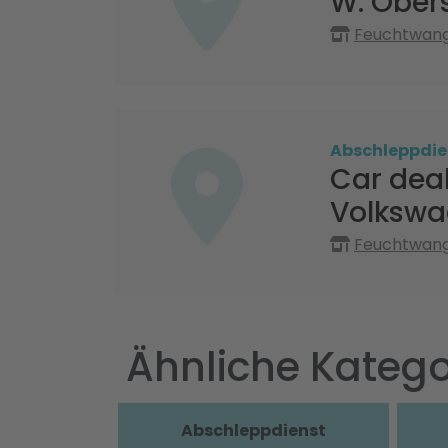
W. Ober
Feuchtwange
Abschleppdie
Car dea
Volkswa
Feuchtwange
Ähnliche Katego
Abschleppdienst