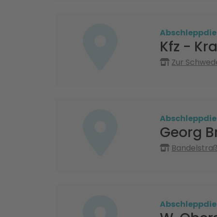
Abschleppdie
Kfz - K
Zur Schwed
Abschleppdie
Georg B
Bandelstraß
Abschleppdie