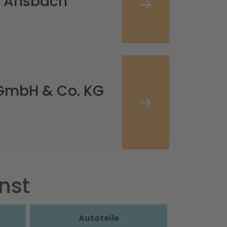
s Ansbach
 GmbH & Co. KG
nst
Autoteile