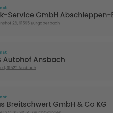
nst
uck-Service GmbH Abschleppen-
nshof 26, 91595 Burgoberbach
nst
 Autohof Ansbach
e 1, 91522 Ansbach
nst
s Breitschwert GmbH & Co KG
r Str. 35, 91555 Feuchtwangen