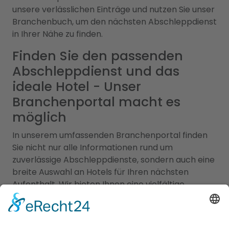
unsere verlässlichen Einträge und nutzen Sie unser
Branchenbuch, um den nächsten Abschleppdienst
in Ihrer Nähe zu finden.
Finden Sie den passenden
Abschleppdienst und das
ideale Hotel - Unser
Branchenportal macht es
möglich
In unserem umfassenden Branchenportal finden
Sie nicht nur alle Informationen rund um
zuverlässige Abschleppdienste, sondern auch eine
breite Auswahl an Hotels für Ihren nächsten
Aufenthalt. Wir bieten Ihnen eine vielfältige
Plattform, um sowohl bei Fahrzeugpannen als
auch bei der Suche nach der perfekten Unterkunft
bestens informiert zu sein. Egal ob Sie geschäftlich