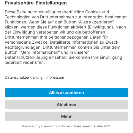
oder privat unterwegs sind, unser Branchenportal
präsentiert Ihnen eine Vielzahl von Hotels in
verschiedenen Preiskategorien und mit
unterschiedlichen Ausstattungen. Erfahren Sie
mehr über Lage, Zimmeroptionen,
Serviceleistungen und Verfügbarkeiten, um das
ideale
Hotel Wassenberg
für Ihren Aufenthalt zu
finden. Von luxuriösen 5-Sterne-Hotels bis hin zu
gemütlichen Bed & Breakfasts - bei uns werden Sie
fündig. Gleichzeitig bieten wir Ihnen umfassende
Informationen zu zuverlässigen
Abschleppdiensten in Ihrer Umgebung. Wenn Sie
eine Fahrzeugpanne haben oder abgeschleppt
werden müssen, können Sie auf unsere Datenbank
vertrauen, die Ihnen eine Liste qualifizierter
Abschleppdienste präsentiert. Informieren Sie sich
über ihre Dienstleistungen, Erreichbarkeit und
Kundenbewertungen, um im Notfall schnell
professionelle Hilfe zu erhalten. Unser