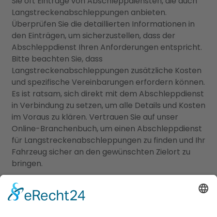
Sie oft Einträge von Abschleppdiensten, die auch
Langstreckenabschleppungen anbieten.
Überprüfen Sie die detaillierten Informationen in
den Einträgen, um sicherzustellen, dass der
Abschleppdienst Ihren Anforderungen entspricht.
Bitte beachten Sie, dass
Langstreckenabschleppungen zusätzliche Kosten
und spezifische Vereinbarungen erfordern können.
Es ist ratsam, sich direkt mit dem Abschleppdienst
in Verbindung zu setzen, um alle Details und Kosten
im Voraus zu klären. Vertrauen Sie auf unser
Online-Branchenbuch, um einen Abschleppdienst
für Langstreckenabschleppungen zu finden und Ihr
Fahrzeug sicher an den gewünschten Zielort zu
bringen.
Fahrzeugpannen und
Übernachtungen: Die perfekte
Kombination von