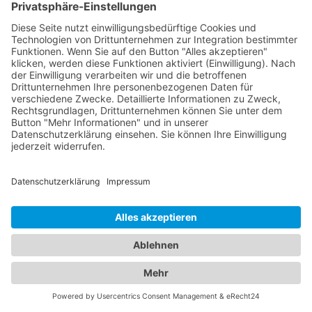
Abschleppdiensten und Hotels
In unserem umfangreichen Branchenportal finden
Sie nicht nur alle Informationen zu zuverlässigen
Abschleppdiensten, sondern auch eine
umfassende Auswahl an Hotels für Ihren nächsten
Aufenthalt. Wir möchten sicherstellen, dass Sie
sowohl bei Fahrzeugpannen als auch bei der
Suche nach der idealen Unterkunft bestens
informiert sind. Egal, ob Sie geschäftlich oder
privat unterwegs sind, unser Branchenportal
bietet Ihnen detaillierte Informationen zu
verschiedenen Hotels. Entdecken Sie luxuriöse
Hotels, gemütliche Bed & Breakfasts,
budgetfreundliche Unterkünfte und vieles mehr.
Informieren Sie sich über Zimmerkategorien,
Ausstattung, Lage und Preise, um die perfekte
Unterkunft für Ihre Bedürfnisse zu finden.
Gleichzeitig möchten wir Ihnen in Notfällen