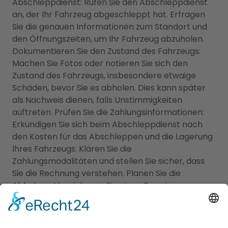
Abschleppdienst: Rufen Sie den Abschleppdienst
an, der Ihr Fahrzeug abgeschleppt hat. Erfragen
Sie die genauen Informationen zum Standort und
den Öffnungszeiten, um Ihr Fahrzeug abzuholen.
Dokumentieren Sie den Zustand des Fahrzeugs:
Machen Sie Fotos oder notieren Sie sich den
Zustand des Fahrzeugs, insbesondere etwaige
Schäden, bevor Sie es abholen. Dies kann später
als Nachweis dienen, falls Unstimmigkeiten
auftreten. Prüfen Sie die Zahlungsinformationen:
Erkundigen Sie sich beim Abschleppdienst nach
den Kosten für das Abschleppen und die Lagerung
Ihres Fahrzeugs. Klären Sie die
Zahlungsmodalitäten und stellen Sie sicher, dass
Sie die Rechnung verstehen. Planen Sie die
Abholung: Vereinbaren Sie einen Termin zur
Abholung Ihres Fahrzeugs. Beachten Sie dabei die
Öffnungszeiten des Abschleppdienstes und sorgen
Sie dafür, dass Sie die erforderlichen Unterlagen,