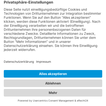
wie Ihren Führerschein und Fahrzeugpapiere,
mitbringen. Es ist wichtig, ruhig zu bleiben und die
Anweisungen des Abschleppdienstes zu befolgen.
Wenn Sie Fragen haben oder etwas unklar ist,
zögern Sie nicht, diese zu stellen. Durch eine
geordnete Vorgehensweise können Sie Ihren
abgeschleppten Wagen schnell wieder in Besitz
nehmen.
Abschleppdienste und Hotels:
Ein umfassendes Angebot für
Ihre Mobilität und Unterkunft
In unserem umfassenden Branchenportal finden
Sie nicht nur alle Informationen rund um
zuverlässige Abschleppdienste, sondern auch eine
breite Auswahl an Hotels für Ihren nächsten
Aufenthalt. Wir bieten Ihnen eine vielfältige
Plattform, um sowohl bei Fahrzeugpannen als