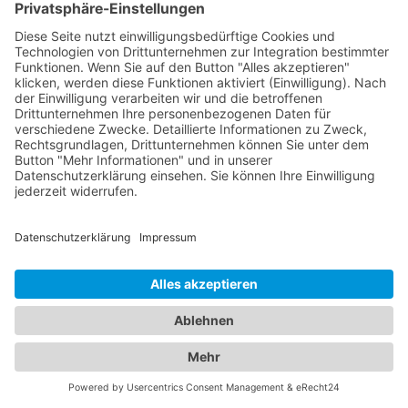
Alles unter einem Dach:
Informationen zu
Abschleppdiensten und Hotels
in einem Branchenportal
Unser umfangreiches Branchenportal bietet Ihnen
nicht nur alle Informationen rund um zuverlässige
Abschleppdienste, sondern auch eine breite
Auswahl an Hotels für Ihren nächsten Aufenthalt.
Hier finden Sie alles, was Sie benötigen, um sowohl
im Notfall als auch bei der Urlaubsplanung bestens
informiert zu sein. Egal ob Sie einen
Abschleppdienst in Ihrer Nähe suchen oder nach
dem perfekten
Hotel Waldmünchen
für Ihre
Reisevorhaben Ausschau halten - bei uns sind Sie
richtig. Unser Portal präsentiert Ihnen eine
umfassende Liste von Abschleppdiensten, die
Ihnen bei Fahrzeugpannen und Problemen zur