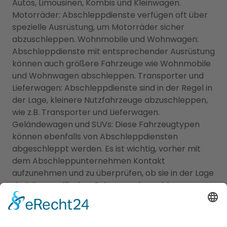
Autos, Limousinen, Kombis und Kleinwagen.
Motorräder: Abschleppdienste verfügen oft über
spezielle Ausrüstung, um Motorräder sicher
abzuschleppen. Wohnmobile und Wohnwagen:
Abschleppdienste mit entsprechender Ausrüstung
können auch größere Fahrzeuge wie Wohnmobile
und Wohnwagen abschleppen. Transporter und
Lieferwagen: Abschleppdienste sind in der Regel in
der Lage, kleinere Nutzfahrzeuge abzuschleppen,
wie z.B. Transporter und Lieferwagen.
Geländewagen und SUVs: Diese Fahrzeugtypen
können ebenfalls von Abschleppdiensten
abgeschleppt werden. Es ist wichtig, vorher mit
dem Abschleppunternehmen Kontakt
aufzunehmen und zu überprüfen, ob sie in der Lage
sind, Ihr spezifisches Fahrzeug abzuschleppen.
Einige Abschleppdienste können auch
spezialisierte Ausrüstung für schwere Fahrzeuge
wie Lastwagen oder Busse haben.