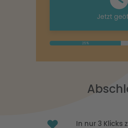
Jetzt geö
25%
Abschl
In nur 3 Klicks