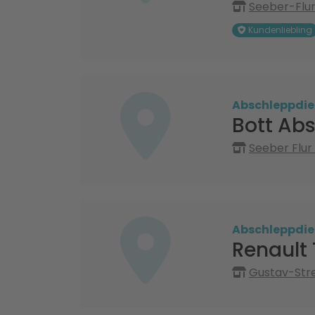
Seeber-Flur
Kundenliebling
Abschleppdie
Bott Ab
Seeber Flur
Abschleppdie
Renault 
Gustav-Str