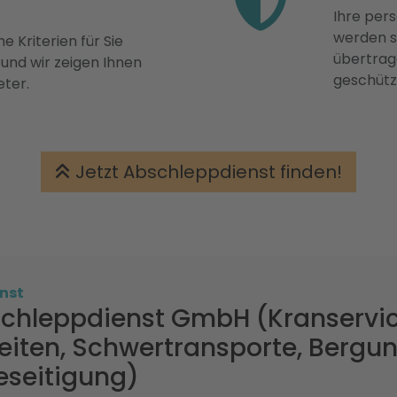
Ihre pers
werden st
e Kriterien für Sie
übertrage
 und wir zeigen Ihnen
geschütz
eter.
Jetzt Abschleppdienst finden!
nst
schleppdienst GmbH (Kranservi
eiten, Schwertransporte, Bergun
eseitigung)