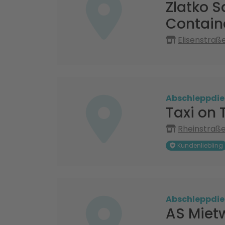
Zlatko S
Contain
Elisenstraß
Abschleppdie
Taxi on 
Rheinstraße
Kundenliebling
Abschleppdie
AS Miet