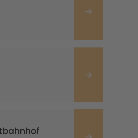
)
dtbahnhof