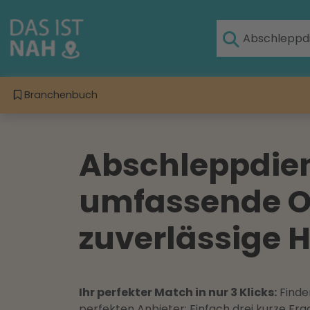
Branchenbuch
Abschleppdie
umfassende On
zuverlässige H
Ihr perfekter Match in nur 3 Klicks:
Finden
perfekten Anbieter: Einfach drei kurze F