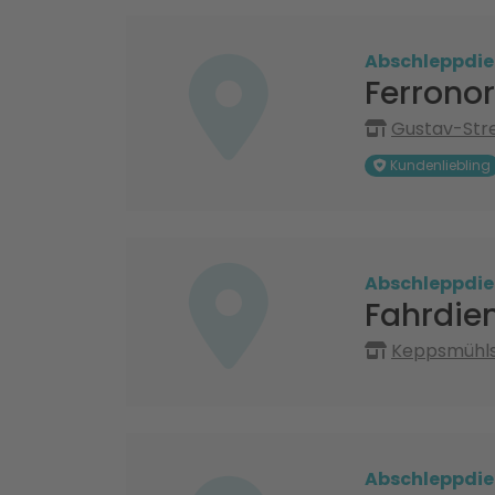
Abschleppdie
Ferrono
Gustav-Str
Kundenliebling
Abschleppdie
Fahrdie
Keppsmühlst
Abschleppdie