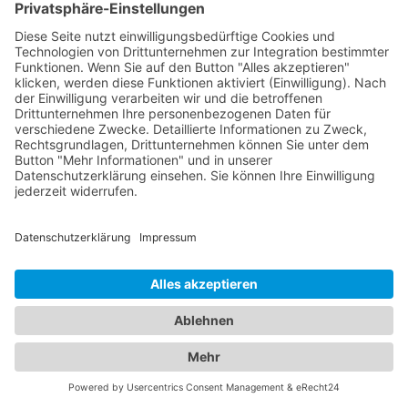
informieren Sie den Abschleppdienst darüber.
Besondere Anforderungen: Falls es spezielle
Anforderungen gibt, wie beispielsweise ein
Allradantrieb oder ein blockiertes Rad, teilen Sie
dies dem Abschleppdienst mit. Kontaktdaten:
Geben Sie Ihre vollständigen Kontaktdaten an,
einschließlich Name, Telefonnummer und
gegebenenfalls E-Mail-Adresse. Dadurch kann der
Abschleppdienst Sie bei Rückfragen erreichen und
Sie über den Transportstatus informieren. Diese
Informationen helfen dem Abschleppdienst dabei,
den Transport Ihres Fahrzeugs effizient zu
organisieren und sicherzustellen, dass die richtige
Ausrüstung und das geeignete Personal zur
Verfügung stehen.
Alles unter einem Dach:
Informationen zu