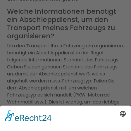
Welche Informationen benötigt
ein Abschleppdienst, um den
Transport meines Fahrzeugs zu
organisieren?
Um den Transport Ihres Fahrzeugs zu organisieren,
benötigt ein Abschleppdienst in der Regel
folgende Informationen: Standort des Fahrzeugs:
Geben Sie den genauen Standort des Fahrzeugs
an, damit der Abschleppdienst weiß, wo es
abgeholt werden muss. Fahrzeugtyp: Teilen Sie
dem Abschleppdienst mit, um welchen
Fahrzeugtyp es sich handelt (PKW, Motorrad,
Wohnmobil usw.). Dies ist wichtig, um das richtige
Abschleppfahrzeug und die passende Ausrüstung
bereitzustellen. Zustand des Fahrzeugs: Geben Sie
an, ob das Fahrzeug fahrbereit ist oder nicht. Falls
es beschädigt ist oder nicht mehr funktioniert,