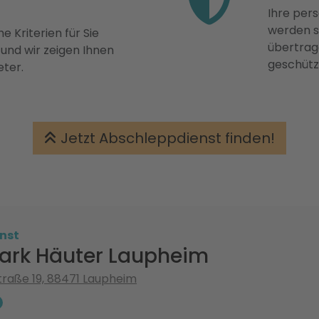
Ihre pers
werden st
e Kriterien für Sie
übertrage
 und wir zeigen Ihnen
geschütz
eter.
Jetzt Abschleppdienst finden!
nst
rk Häuter Laupheim
traße 19, 88471 Laupheim