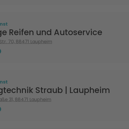
nst
e Reifen und Autoservice
Str. 70, 88471 Laupheim
nst
gtechnik Straub | Laupheim
aße 31, 88471 Laupheim