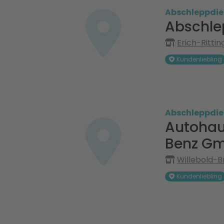
Abschleppdie
Abschle
Erich-Ritti
Kundenliebling
Abschleppdie
Autohau
Benz G
Willebold-B
Kundenliebling