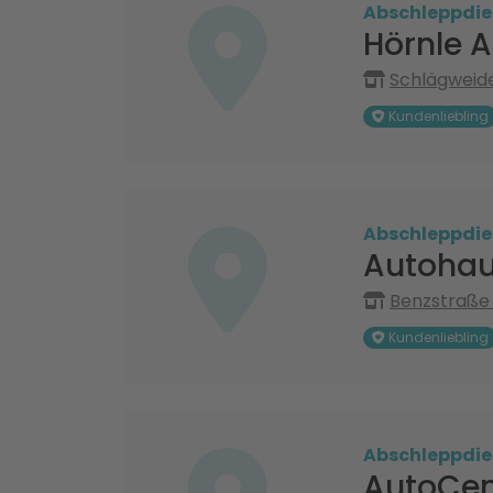
Abschleppdie
Hörnle 
Schlägweid
Kundenliebling
Abschleppdie
Autohau
Benzstraße 
Kundenliebling
Abschleppdie
AutoCen