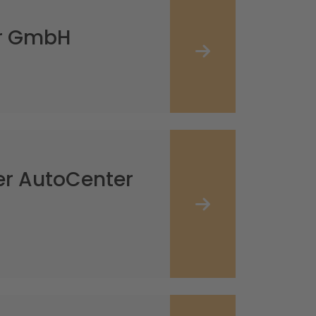
er GmbH
er AutoCenter