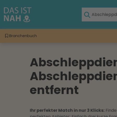
Branchenbuch
Abschleppdiens
Abschleppdiens
entfernt
Ihr perfekter Match in nur 3 Klicks:
Finden
perfekten Anbieter: Einfach drei kurze F