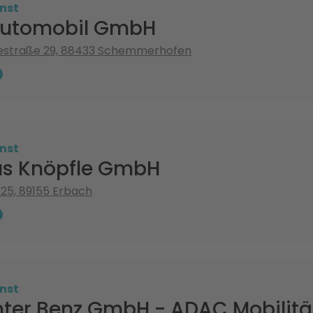
nst
Automobil GmbH
estraße 29, 88433 Schemmerhofen
nst
s Knöpfle GmbH
25, 89155 Erbach
nst
ter Benz GmbH - ADAC Mobilitä