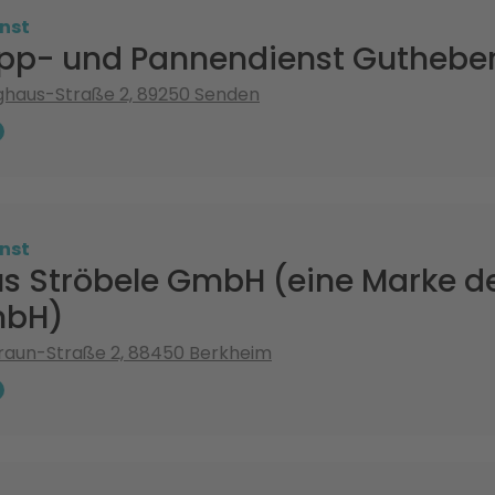
nst
pp- und Pannendienst Gutheb
nghaus-Straße 2, 89250 Senden
nst
s Ströbele GmbH (eine Marke d
mbH)
raun-Straße 2, 88450 Berkheim