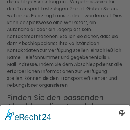
die richtige Ausrüstung und Vorgehensweise für
den Transport festzulegen. Zielort: Geben Sie an,
wohin das Fahrzeug transportiert werden soll. Dies
kann beispielsweise eine Werkstatt, ein
Autohändler oder ein Lagerplatz sein.
Kontaktinformationen: Stellen Sie sicher, dass Sie
dem Abschleppdienst Ihre vollständigen
Kontaktdaten zur Verfügung stellen, einschließlich
Name, Telefonnummer und gegebenenfalls E-
Mail-Adresse. Indem Sie dem Abschleppdienst alle
erforderlichen Informationen zur Verfügung
stellen, können sie den Transport effizienter und
reibungsloser organisieren.
Finden Sie den passenden
Abschleppdienst und das
ideale Hotel - Unser
Branchenportal macht es