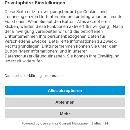
möglich
In unserem umfassenden Branchenportal finden
Sie nicht nur alle Informationen rund um
zuverlässige Abschleppdienste, sondern auch
detaillierte Einblicke in erstklassige Hotels. Wir
bieten Ihnen eine vielseitige Plattform, um sowohl
Ihre Mobilität im Straßenverkehr als auch Ihren
Komfort während des Aufenthalts in einem
Hotel
Waal, Schwaben
zu gewährleisten. Erfahren Sie
mehr über die verschiedenen Abschleppdienste in
Ihrer Region. Unsere Datenbank enthält eine
Auswahl an professionellen Anbietern, die Ihnen im
Falle einer Fahrzeugpanne oder eines Unfalls
schnell und effizient helfen. Informieren Sie sich
über ihre Dienstleistungen, Erreichbarkeit und
Kundenerfahrungen, um die beste Wahl für Ihre
Bedürfnisse zu treffen. Gleichzeitig bieten wir Ihnen
umfangreiche Informationen zu erstklassigen