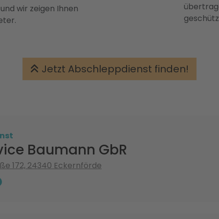
übertrage
 und wir zeigen Ihnen
geschütz
eter.
Jetzt Abschleppdienst finden!
nst
vice Baumann GbR
ße 172, 24340 Eckernförde