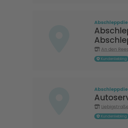
Abschleppdie
Abschle
Abschle
An den Rees
Kundenliebling
Abschleppdie
Autoser
Liebigstraße
Kundenliebling