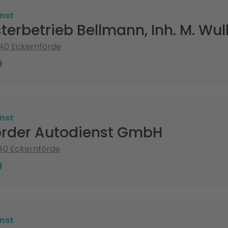
nst
terbetrieb Bellmann, Inh. M. Wul
340 Eckernförde
nst
örder Autodienst GmbH
40 Eckernförde
nst