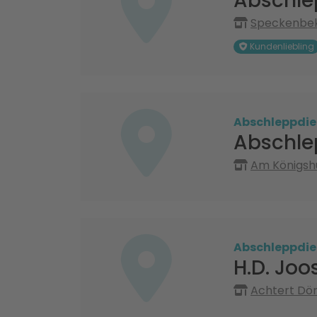
Abschle
Speckenbeke
Kundenliebling
Abschleppdie
Abschle
Am Königshü
Abschleppdie
H.D. Jo
Achtert Dör