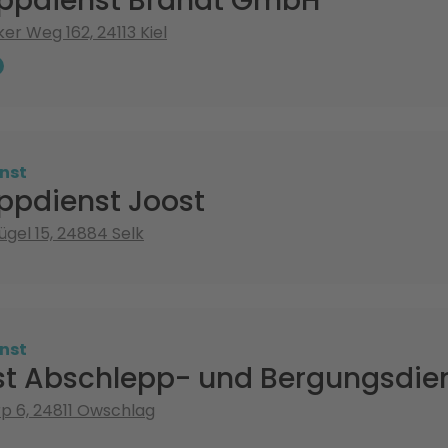
ppdienst Brandt GmbH
r Weg 162, 24113 Kiel
nst
ppdienst Joost
gel 15, 24884 Selk
nst
ost Abschlepp- und Bergungsdie
p 6, 24811 Owschlag