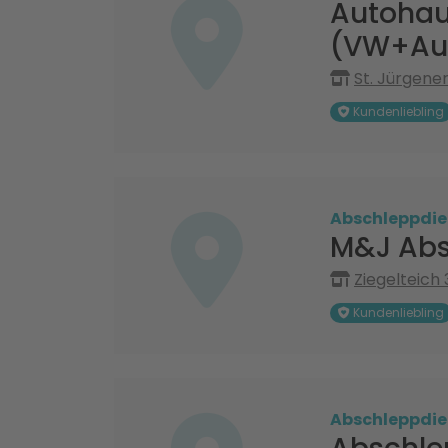
Autohau
(VW+Aud
St. Jürgener
Kundenliebling
Abschleppdie
M&J Abs
Ziegelteich 
Kundenliebling
Abschleppdie