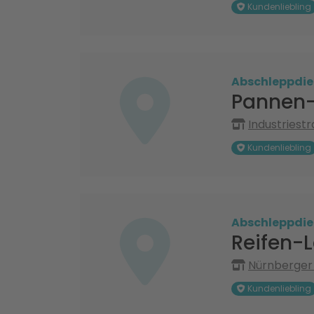
Kundenliebling
Abschleppdie
Pannen- 
Industriestr
Kundenliebling
Abschleppdie
Reifen-L
Nürnberger S
Kundenliebling