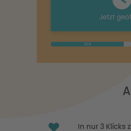
Jetzt geö
25%
A
In nur 3 Klicks