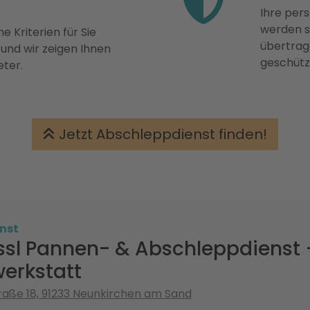
Ihre pers
werden st
e Kriterien für Sie
übertrage
 und wir zeigen Ihnen
geschütz
eter.
Jetzt Abschleppdienst finden!
nst
ssl Pannen- & Abschleppdienst 
erkstatt
aße 18, 91233 Neunkirchen am Sand