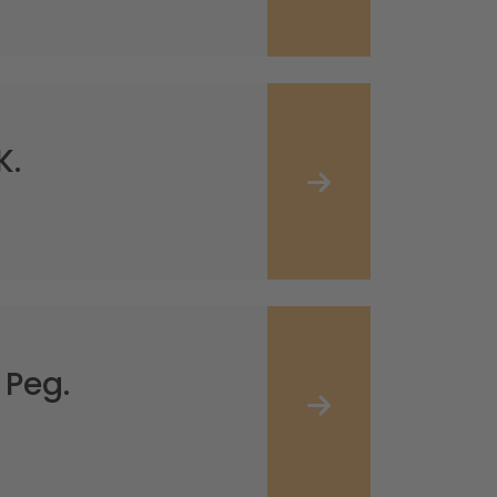
K.
 Peg.