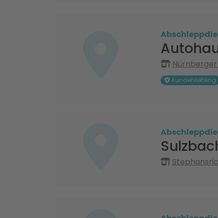
Abschleppdie
Autohau
Nürnberger 
Kundenliebling
Abschleppdie
Sulzbac
Stephansri