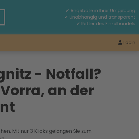
✔ Angebote in Ihrer Umgebung
✔ Unabhängig und transparent
✔ Retter des Einzelhandels
Login
nitz - Notfall?
Vorra, an der
rnt
hen. Mit nur 3 Klicks gelangen Sie zum
en.