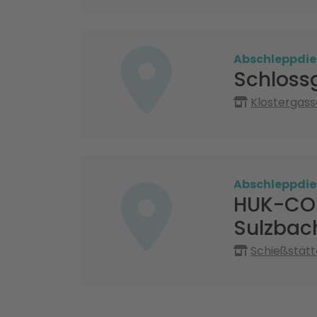
Abschleppdie
Schloss
Klostergass
Abschleppdie
HUK-COB
Sulzbac
Schießstätt