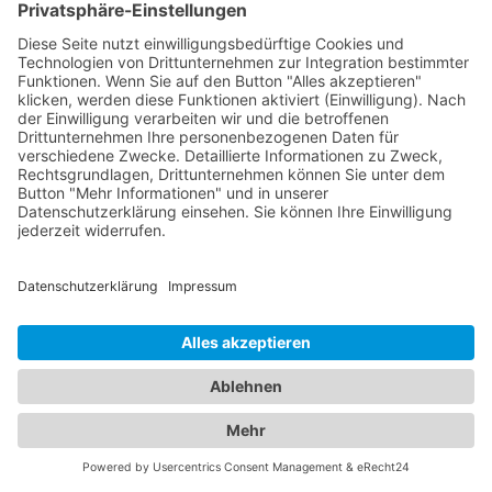
nicht nur alle Informationen rund um zuverlässige
Abschleppdienste, sondern auch eine breite
Auswahl an Hotels für Ihren nächsten Aufenthalt.
Hier finden Sie alles, was Sie benötigen, um sowohl
im Notfall als auch bei der Urlaubsplanung bestens
informiert zu sein. Egal ob Sie einen
Abschleppdienst in Ihrer Nähe suchen oder nach
dem perfekten
Hotel Volkach
für Ihre
Reisevorhaben Ausschau halten - bei uns sind Sie
richtig. Unser Portal präsentiert Ihnen eine
umfassende Liste von Abschleppdiensten, die
Ihnen bei Fahrzeugpannen und Problemen zur
Seite stehen. Erfahren Sie mehr über ihre
Leistungen, Verfügbarkeiten und Kontaktdaten, um
im Ernstfall schnell und zuverlässig Hilfe zu
erhalten. Gleichzeitig bieten wir Ihnen
Informationen zu verschiedenen Hotels in Ihrer
gewünschten Destination. Ob Sie nach einem
luxuriösen 5-Sterne-Hotel, einer gemütlichen