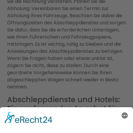
Sie die Rechnung verstehen. Planen Sie die
Abholung: Vereinbaren Sie einen Termin zur
Abholung Ihres Fahrzeugs. Beachten Sie dabei die
Öffnungszeiten des Abschleppdienstes und sorgen
Sie dafür, dass Sie die erforderlichen Unterlagen,
wie Ihren Führerschein und Fahrzeugpapiere,
mitbringen. Es ist wichtig, ruhig zu bleiben und die
Anweisungen des Abschleppdienstes zu befolgen.
Wenn Sie Fragen haben oder etwas unklar ist,
zögern Sie nicht, diese zu stellen. Durch eine
geordnete Vorgehensweise können Sie Ihren
abgeschleppten Wagen schnell wieder in Besitz
nehmen.
Abschleppdienste und Hotels:
Ein umfassendes Angebot für
Ihre Mobilität und Unterkunft
Unser umfangreiches Branchenportal bietet Ihnen