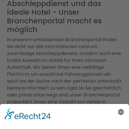
Abschleppdienst und das
ideale Hotel - Unser
Branchenportal macht es
möglich
In unserem umfassenden Branchenportal finden
Sie nicht nur alle Informationen rund um
zuverlässige Abschleppdienste, sondern auch eine
breite Auswahl an Hotels für Ihren nächsten
Aufenthalt. Wir bieten Ihnen eine vielfältige
Plattform, um sowohl bei Fahrzeugpannen als
auch bei der Suche nach der perfekten Unterkunft
bestens informiert zu sein. Egal ob Sie geschäftlich
oder privat unterwegs sind, unser Branchenportal
präsentiert Ihnen eine Vielzahl von Hotels in
verschiedenen Preiskategorien und mit
unterschiedlichen Ausstattungen. Erfahren Sie
mehr über Lage, Zimmeroptionen,