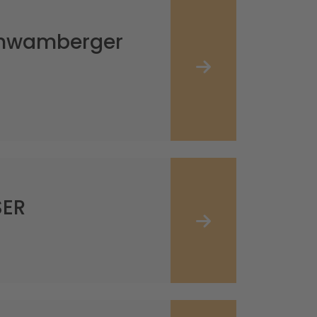
chwamberger
SER