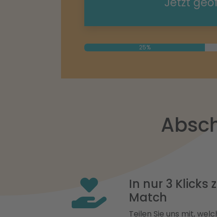
Jetzt geö
25%
Absch
In nur 3 Klicks
Match
Teilen Sie uns mit, welch