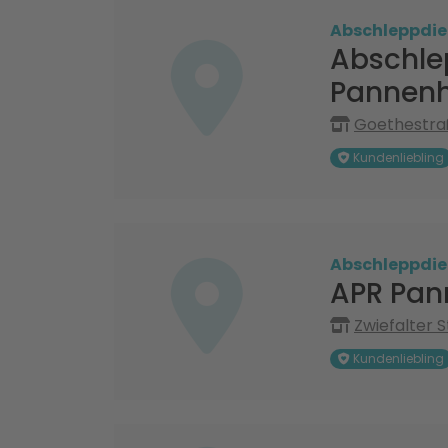
Abschleppdie
Abschle
Pannenh
Goethestraß
Kundenliebling
Abschleppdie
APR Pan
Zwiefalter S
Kundenliebling