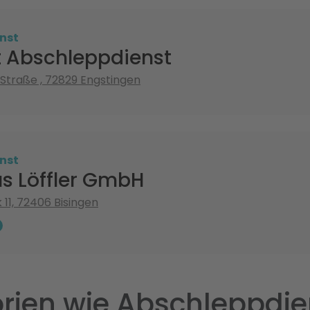
nst
 Abschleppdienst
 Straße , 72829 Engstingen
nst
s Löffler GmbH
 11, 72406 Bisingen
rien wie Abschleppdie