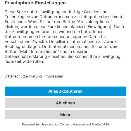
Bedeutung sind. Entdecken Sie eine breite Auswahl
an Hotels in verschiedenen Preiskategorien und für
unterschiedliche Bedürfnisse. Von luxuriösen 5-
Sterne-Hotels bis hin zu gemütlichen Bed &
Breakfasts - in unserem Branchenportal finden Sie
detaillierte Informationen zu Ausstattung, Lage,
Preisen und Verfügbarkeiten, um Ihre ideale
Unterkunft auszuwählen. Gleichzeitig bieten wir
Ihnen umfassende Informationen über
zuverlässige Abschleppdienste in Ihrer Region.
Egal, ob Sie eine Panne haben, Ihr Fahrzeug
abgeschleppt werden muss oder Sie eine Bergung
benötigen - unsere Datenbank enthält
Kontaktdaten und Bewertungen von
vertrauenswürdigen Abschleppdiensten, um Ihnen
im Notfall schnell und effizient zu helfen. Unser
Branchenportal vereint alle Informationen, die Sie
für Ihren nächsten Hotelaufenthalt und für den Fall