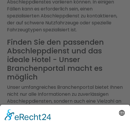
Abschleppdienstes variieren können. In einigen
Fällen kann es erforderlich sein, einen
spezialisierten Abschleppdienst zu kontaktieren,
der auf schwere Nutzfahrzeuge oder spezielle
Fahrzeugtypen spezialisiert ist.
Finden Sie den passenden
Abschleppdienst und das
ideale Hotel - Unser
Branchenportal macht es
möglich
Unser umfangreiches Branchenportal bietet Ihnen
nicht nur alle Informationen zu zuverlässigen
Abschleppdiensten, sondern auch eine Vielzahl an
Optionen für Ihren nächsten Hotelaufenthalt in
einem
Hotel Gemünden (Felda)
. Wir verstehen,
dass sowohl die Sicherheit Ihres Fahrzeugs als
auch der Komfort Ihrer Unterkunft von großer