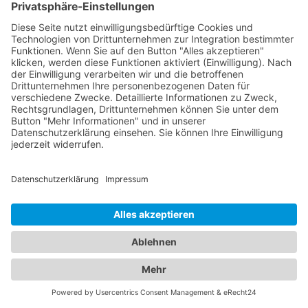
sicherzustellen, dass sie Ihren spezifischen
Bedürfnissen entsprechen.
Alles unter einem Dach:
Informationen zu
Abschleppdiensten und Hotels
in einem Branchenportal
In unserem umfassenden Branchenportal finden
Sie nicht nur alle Informationen rund um
zuverlässige Abschleppdienste, sondern auch eine
breite Auswahl an Hotels für Ihren nächsten
Aufenthalt. Wir bieten Ihnen eine vielfältige
Plattform, um sowohl bei Fahrzeugpannen als
auch bei der Suche nach der perfekten Unterkunft
bestens informiert zu sein. Egal ob Sie geschäftlich
oder privat unterwegs sind, unser Branchenportal
präsentiert Ihnen eine Vielzahl von Hotels in
verschiedenen Preiskategorien und mit