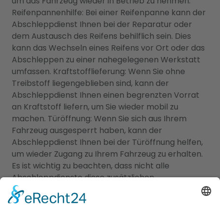
um das Fahrzeug wieder in Betrieb zu nehmen.
Reifenpannenhilfe: Bei einer Reifenpanne kann der
Abschleppdienst Ihnen bei der Reparatur oder
dem Austausch des Reifens behilflich sein. Dies
kann das Wechseln eines Reifens vor Ort oder das
Abschleppen zu einer nahegelegenen Werkstatt
umfassen. Kraftstofflieferung: Wenn Sie ohne
Treibstoff liegengeblieben sind, kann der
Abschleppdienst Ihnen einen begrenzten Vorrat
an Kraftstoff liefern, um Sie wieder mobil zu
machen. Türöffnung: Wenn Sie sich aus Ihrem
Fahrzeug ausgesperrt haben, kann der
Abschleppdienst Ihnen bei der Türöffnung helfen,
um wieder Zugang zu Ihrem Fahrzeug zu erhalten.
Es ist wichtig zu beachten, dass nicht alle
Abschleppdienste diese zusätzlichen
Dienstleistungen anbieten. Informieren Sie sich
daher im Voraus bei einem Abschleppdienst über
die verfügbaren Serviceleistungen, um