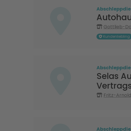
Abschleppdie
Autohau
Gottlieb-Da
Kundenliebling
Abschleppdie
Selas A
Vertrag
Fritz-Arnol
Abschleppdie