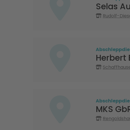
Selas A
Rudolf-Dies
Abschleppdie
Herbert
Schaffhause
Abschleppdie
MKS Gb
Rengoldshau