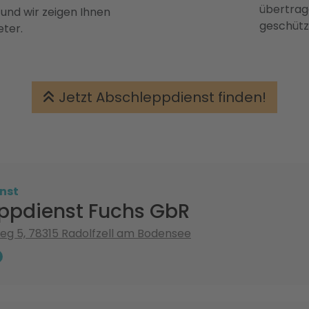
übertrage
 und wir zeigen Ihnen
geschütz
eter.
Jetzt Abschleppdienst finden!
nst
ppdienst Fuchs GbR
g 5, 78315 Radolfzell am Bodensee