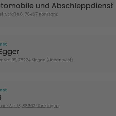
utomobile und Abschleppdienst
el-Straße 8, 78467 Konstanz
nst
 Egger
r Str. 99, 78224 Singen (Hohentwiel)
nst
R
ser Str. 13, 88662 Überlingen