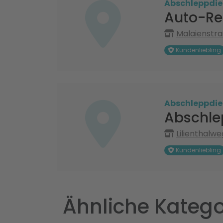
Abschleppdie
Auto-Re
Malaienstra
Kundenliebling
Abschleppdie
Abschle
Lilienthalwe
Kundenliebling
Ähnliche Katego