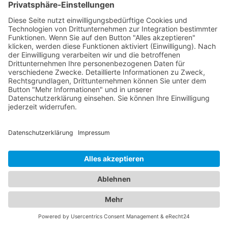
einem
Hotel Gablingen
. Wir verstehen, dass sowohl
die Sicherheit Ihres Fahrzeugs als auch der
Komfort Ihrer Unterkunft von großer Bedeutung
sind. Entdecken Sie eine breite Auswahl an Hotels
in verschiedenen Preiskategorien und für
unterschiedliche Bedürfnisse. Von luxuriösen 5-
Sterne-Hotels bis hin zu gemütlichen Bed &
Breakfasts - in unserem Branchenportal finden Sie
detaillierte Informationen zu Ausstattung, Lage,
Preisen und Verfügbarkeiten, um Ihre ideale
Unterkunft auszuwählen. Gleichzeitig bieten wir
Ihnen umfassende Informationen über
zuverlässige Abschleppdienste in Ihrer Region.
Egal, ob Sie eine Panne haben, Ihr Fahrzeug
abgeschleppt werden muss oder Sie eine Bergung
benötigen - unsere Datenbank enthält
Kontaktdaten und Bewertungen von
vertrauenswürdigen Abschleppdiensten, um Ihnen
im Notfall schnell und effizient zu helfen. Unser