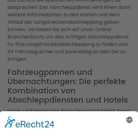
besprechen. Der Abschleppdienst wird Ihnen dann
weitere Informationen zu den Kosten und dem
Ablauf der Langstreckenabschleppung geben
können. Verlassen Sie sich auf unser Online-
Branchenbuch, um den richtigen Abschleppdienst
für Ihre Langstreckenabschleppung zu finden und
Ihr Fahrzeug sicher und zuverlässig an sein Ziel zu
bringen.
Fahrzeugpannen und
Übernachtungen: Die perfekte
Kombination von
Abschleppdiensten und Hotels
Unser umfangreiches Branchenportal bietet Ihnen
nicht nur alle Informationen zu zuverlässigen
Abschleppdiensten, sondern auch eine Vielzahl an
Optionen für Ihren nächsten Hotelaufenthalt in