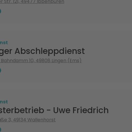
 Str. 121, 49477 Ibbenbüren
nst
ger Abschleppdienst
Bahndamm 10, 49808 Lingen (Ems)
nst
terbetrieb - Uwe Friedrich
ße 3, 49134 Wallenhorst