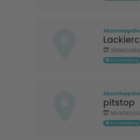
Abschleppdie
Lackier
Gildestraße
Kundenliebling
Abschleppdie
pitstop
Münsterstr
Kundenliebling