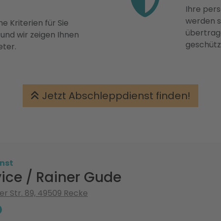
Ihre pers
werden st
e Kriterien für Sie
übertrage
 und wir zeigen Ihnen
geschütz
eter.
Jetzt Abschleppdienst finden!
nst
ice / Rainer Gude
r Str. 89, 49509 Recke