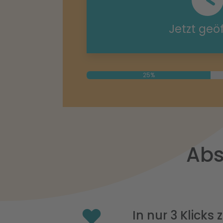
Jetzt geö
25%
Abs
In nur 3 Klicks