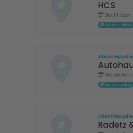
HCS
Buchholzer
Kundenliebling
Abschleppdie
Autohau
Bernardstra
Kundenliebling
Abschleppdie
Radetz 