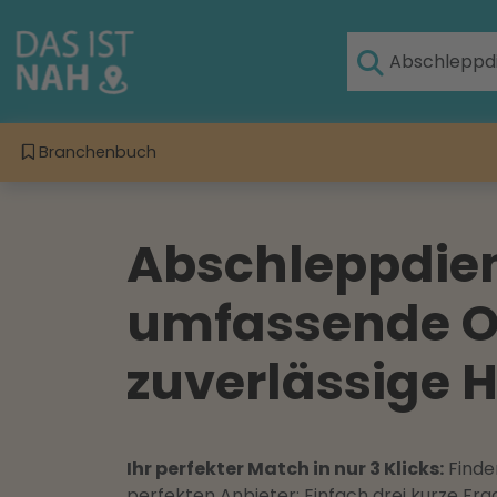
Branchenbuch
Abschleppdien
umfassende On
zuverlässige H
Ihr perfekter Match in nur 3 Klicks:
Finden
perfekten Anbieter: Einfach drei kurze F