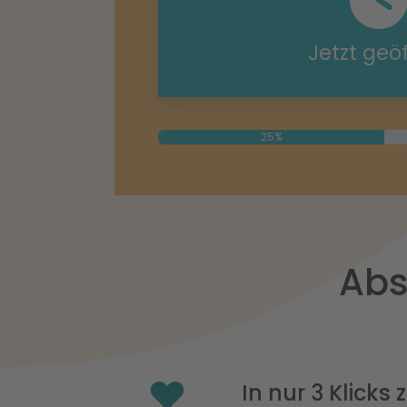
Jetzt geö
25%
Abs
In nur 3 Klicks