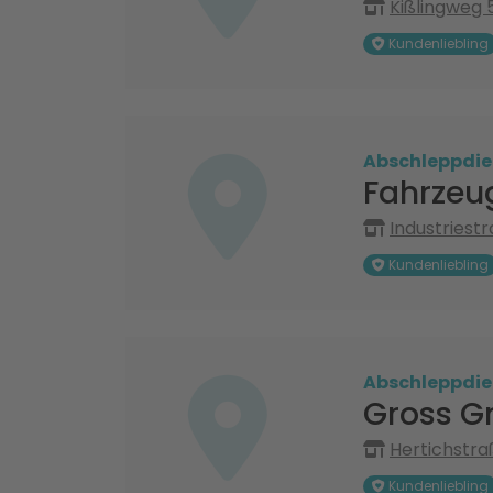
Kißlingweg 
Kundenliebling
Abschleppdie
Fahrzeu
Industriest
Kundenliebling
Abschleppdie
Gross G
Hertichstra
Kundenliebling