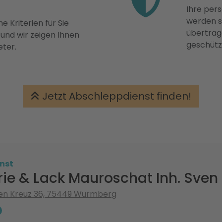
Ihre pers
werden st
e Kriterien für Sie
übertrage
 und wir zeigen Ihnen
geschütz
eter.
Jetzt Abschleppdienst finden!
nst
ie & Lack Mauroschat Inh. Sven 
nen Kreuz 36, 75449 Wurmberg