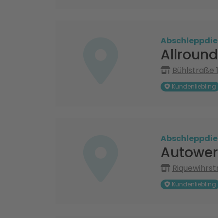
Abschleppdie
Allround
Bühlstraße 1
Kundenliebling
Abschleppdie
Autower
Riquewihrst
Kundenliebling