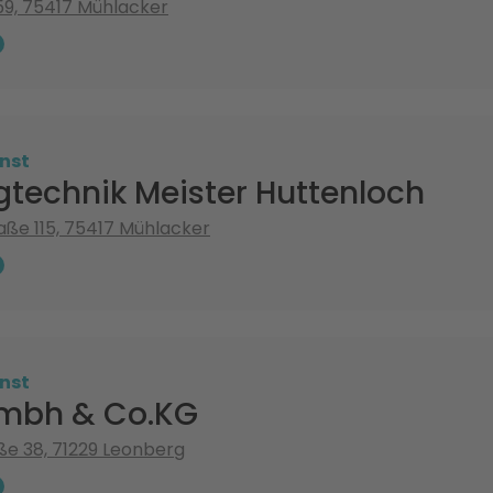
59, 75417 Mühlacker
nst
gtechnik Meister Huttenloch
raße 115, 75417 Mühlacker
nst
mbh & Co.KG
ße 38, 71229 Leonberg