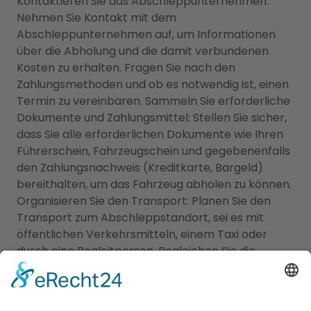
Kontaktieren Sie das Abschleppunternehmen:
Nehmen Sie Kontakt mit dem
Abschleppunternehmen auf, um Informationen
über die Abholung und die damit verbundenen
Kosten zu erhalten. Fragen Sie nach den
Zahlungsmethoden und ob es notwendig ist, einen
Termin zu vereinbaren. Sammeln Sie erforderliche
Dokumente und Zahlungsmittel: Stellen Sie sicher,
dass Sie alle erforderlichen Dokumente wie Ihren
Führerschein, Fahrzeugschein und gegebenenfalls
den Zahlungsnachweis (Kreditkarte, Bargeld)
bereithalten, um das Fahrzeug abholen zu können.
Organisieren Sie den Transport: Planen Sie den
Transport zum Abschleppstandort, sei es mit
öffentlichen Verkehrsmitteln, einem Taxi oder
durch eine Begleitperson. Begleichen Sie die
Abschleppkosten: Zahlen Sie die Abschleppkosten
gemäß den Anweisungen des
Abschleppunternehmens. Vergewissern Sie sich,