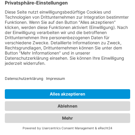
dass Sie eine Quittung oder eine
Zahlungsbestätigung erhalten. Es ist wichtig, ruhig
zu bleiben und die Anweisungen des
Abschleppunternehmens zu befolgen, um den
Prozess reibungslos abzuwickeln. Überprüfen Sie
auch Ihre örtlichen Vorschriften und Gesetze
bezüglich des Abschleppens von Fahrzeugen, um
Ihre Rechte und Verantwortlichkeiten zu
verstehen.
Von Abschleppdiensten bis zu
komfortablen Unterkünften:
Alles, was Sie brauchen, an
einem Ort
In unserem umfangreichen Branchenportal finden
Sie nicht nur alle Informationen zu zuverlässigen
Abschleppdiensten, sondern auch eine
umfassende Auswahl an Hotels für Ihren nächsten