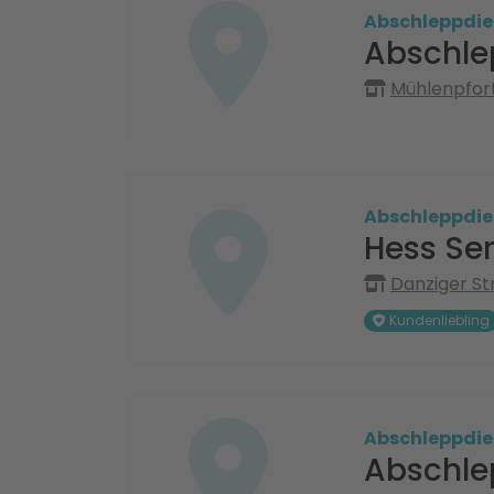
Abschleppdie
Abschle
Mühlenpfort
Abschleppdie
Hess Se
Danziger Str
Kundenliebling
Abschleppdie
Abschle