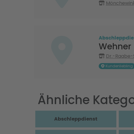
Mönchewink
Abschleppdie
Wehner 
Dr.-Raabe-S
Kundenliebling
Ähnliche Katego
Abschleppdienst