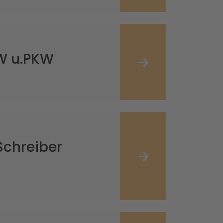
KW u.PKW
Schreiber