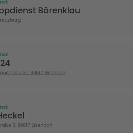
nst
ppdienst Bärenklau
Creuzburg
nst
 24
nstraße 30, 99817 Eisenach
nst
Heckel
aße 11, 99817 Eisenach