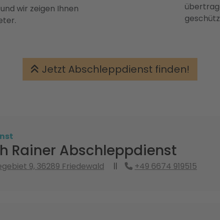
übertrage
 und wir zeigen Ihnen
geschütz
eter.
Jetzt Abschleppdienst finden!
nst
th Rainer Abschleppdienst
ebiet 9, 36289 Friedewald
+49 6674 919515