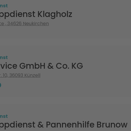
nst
ppdienst Klagholz
e , 34626 Neukirchen
nst
rvice GmbH & Co. KG
. 10, 36093 Künzell
nst
ppdienst & Pannenhilfe Brunow