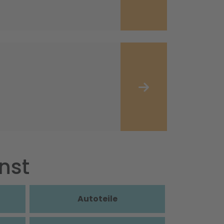
nst
Autoteile