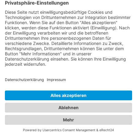
können. Türöffnung: Wenn Sie versehentlich Ihre
Schlüssel im Fahrzeug eingeschlossen haben, kann
ein Abschleppdienst Ihnen bei der Türöffnung
helfen, damit Sie wieder Zugang zu Ihrem Fahrzeug
erhalten. Es ist wichtig zu beachten, dass nicht alle
Abschleppdienste alle diese zusätzlichen
Dienstleistungen anbieten. Daher sollten Sie vorab
mit dem Abschleppdienst in Ihrer Region Kontakt
aufnehmen, um zu erfahren, welche spezifischen
Dienstleistungen sie anbieten.
Fahrzeugpannen und
Übernachtungen: Die perfekte
Kombination von
Abschleppdiensten und Hotels
In unserem umfassenden Branchenportal finden
Sie nicht nur alle Informationen rund um