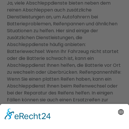
Ja, viele Abschleppdienste bieten neben dem
reinen Abschleppen auch zusätzliche
Dienstleistungen an, um Autofahrern bei
Batterieproblemen, Reifenpannen und ähnlichen
Situationen zu helfen. Hier sind einige der
zusätzlichen Dienstleistungen, die
Abschleppdienste häufig anbieten:
Batteriewechsel: Wenn Ihr Fahrzeug nicht startet
oder die Batterie schwach ist, kann ein
Abschleppdienst Ihnen helfen, die Batterie vor Ort
zu wechseln oder überbrücken. Reifenpannenhilfe:
Wenn Sie einen platten Reifen haben, kann ein
Abschleppdienst Ihnen beim Reifenwechsel oder
bei der Reparatur des Reifens helfen. In einigen
Fällen können sie auch einen Ersatzreifen zur
Verfügung stellen. Kraftstofflieferung: Wenn Ihnen
der Treibstoff ausgegangen ist, kann ein
Abschleppdienst Ihnen Benzin oder Diesel direkt
vor Ort liefern, damit Sie Ihre Fahrt fortsetzen