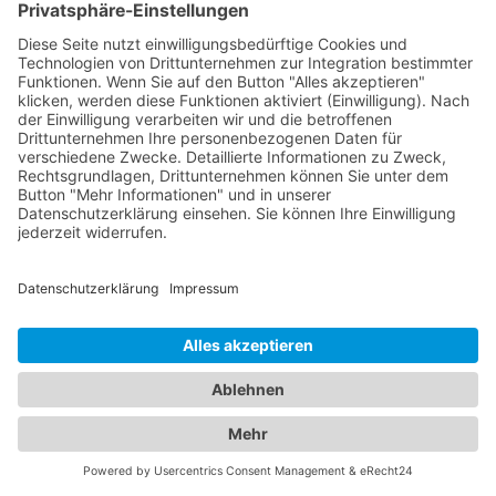
Suche nach der idealen Unterkunft bestens
informiert sind. Egal, ob Sie geschäftlich oder
privat unterwegs sind, unser Branchenportal
bietet Ihnen detaillierte Informationen zu
verschiedenen Hotels. Entdecken Sie luxuriöse
Hotels, gemütliche Bed & Breakfasts,
budgetfreundliche Unterkünfte und vieles mehr.
Informieren Sie sich über Zimmerkategorien,
Ausstattung, Lage und Preise, um die perfekte
Unterkunft für Ihre Bedürfnisse zu finden.
Gleichzeitig möchten wir Ihnen in Notfällen
Unterstützung bieten. In unserer Datenbank finden
Sie eine Auswahl an professionellen
Abschleppdiensten, die Ihnen bei Fahrzeugpannen
und Unfällen zur Seite stehen. Informieren Sie sich
über deren Leistungen, Verfügbarkeit und
Kontaktinformationen, um im Ernstfall schnell Hilfe
zu erhalten. Unser Branchenportal vereint die
besten Informationen zu
Hotel Frasdorf
und