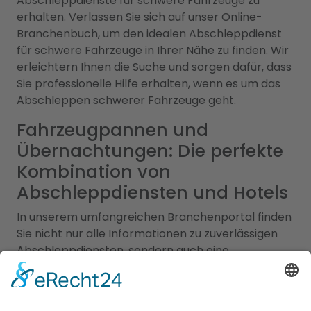
Abschleppdienste für schwere Fahrzeuge zu
erhalten. Verlassen Sie sich auf unser Online-
Branchenbuch, um den idealen Abschleppdienst
für schwere Fahrzeuge in Ihrer Nähe zu finden. Wir
erleichtern Ihnen die Suche und sorgen dafür, dass
Sie professionelle Hilfe erhalten, wenn es um das
Abschleppen schwerer Fahrzeuge geht.
Fahrzeugpannen und
Übernachtungen: Die perfekte
Kombination von
Abschleppdiensten und Hotels
In unserem umfangreichen Branchenportal finden
Sie nicht nur alle Informationen zu zuverlässigen
Abschleppdiensten, sondern auch eine
umfassende Auswahl an Hotels für Ihren nächsten
Aufenthalt. Wir möchten sicherstellen, dass Sie
sowohl bei Fahrzeugpannen als auch bei der