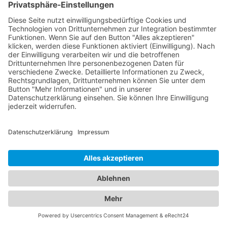
in Notfällen schnell reagieren zu können. Unser
Abschleppdienst-Branchenportal steht Ihnen zur
Seite, um Ihnen in schwierigen Situationen
Unterstützung zu bieten. Notieren Sie sich jetzt die
Abschleppdienst Notrufnummer Flörsheim-
Dalsheim aus unserem Branchenportal und seien
Sie vorbereitet, falls ein Abschleppdienst dringend
benötigt wird. Ihre Sicherheit und Zufriedenheit
haben für uns höchste Priorität.
Alles unter einem Dach:
Informationen zu
Abschleppdiensten und Hotels
in einem Branchenportal
Unser umfangreiches Branchenportal bietet Ihnen
nicht nur alle Informationen zu zuverlässigen
Abschleppdiensten, sondern auch eine Vielzahl an