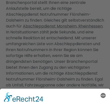
Branchenportal stellt Ihnen eine zentrale
Anlaufstelle bereit, um die richtige
Abschleppdienst Notrufnummer Flörsheim-
Dalsheim zu finden. Gleiches gilt selbstverständlich
auch für
Abschleppdienst Monsheim, Rheinhessen
.
In Notsituationen zählt jede Sekunde, und eine
schnelle Reaktion ist entscheidend. Mit unserer
umfangreichen Liste von Abschleppdiensten und
ihren Notrufnummern in Ihrer Region können Sie
sofortige Hilfe erhalten, wenn Sie sie am
dringendsten benötigen. Unser Branchenportal
bietet Ihnen den Zugang zu den wichtigsten
Informationen, um die richtige Abschleppdienst
Notrufnummer Flörsheim-Dalsheim zu finden. Egal
ob Unfall, Fahrzeugpanne oder andere Notfälle, wir
helfen Ihnen dabei, die richtige Nummer zu wählen,
um schnellstmöglich Hilfe zu erhalten. Vertrauen
Sie auf unsere sorgfältig kuratierte Liste von
Abschleppdiensten und ihren Notrufnummern, um