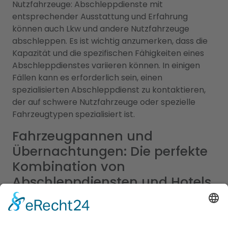
Nutzfahrzeuge: Abschleppdienste mit
entsprechender Ausstattung und Erfahrung
können auch Lkw und andere Nutzfahrzeuge
abschleppen. Es ist wichtig anzumerken, dass die
Kapazität und die spezifischen Fähigkeiten eines
Abschleppdienstes variieren können. In einigen
Fällen kann es erforderlich sein, einen
spezialisierten Abschleppdienst zu kontaktieren,
der auf schwere Nutzfahrzeuge oder spezielle
Fahrzeugtypen spezialisiert ist.
Fahrzeugpannen und
Übernachtungen: Die perfekte
Kombination von
Abschleppdiensten und Hotels
Unser umfangreiches Branchenportal bietet Ihnen
nicht nur alle Informationen zu zuverlässigen
Abschleppdiensten, sondern auch eine Vielzahl an