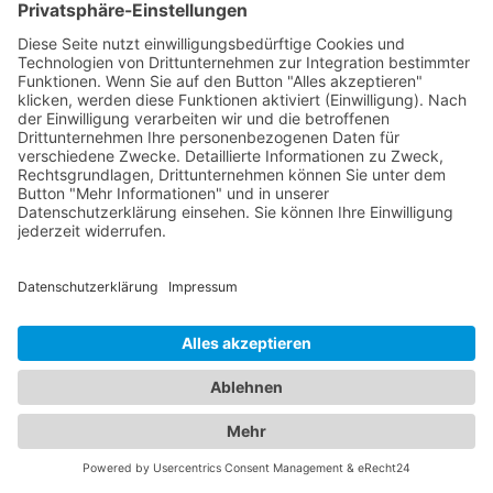
Optionen für Ihren nächsten Hotelaufenthalt in
einem
Hotel Fladungen
. Wir verstehen, dass
sowohl die Sicherheit Ihres Fahrzeugs als auch der
Komfort Ihrer Unterkunft von großer Bedeutung
sind. Entdecken Sie eine breite Auswahl an Hotels
in verschiedenen Preiskategorien und für
unterschiedliche Bedürfnisse. Von luxuriösen 5-
Sterne-Hotels bis hin zu gemütlichen Bed &
Breakfasts - in unserem Branchenportal finden Sie
detaillierte Informationen zu Ausstattung, Lage,
Preisen und Verfügbarkeiten, um Ihre ideale
Unterkunft auszuwählen. Gleichzeitig bieten wir
Ihnen umfassende Informationen über
zuverlässige Abschleppdienste in Ihrer Region.
Egal, ob Sie eine Panne haben, Ihr Fahrzeug
abgeschleppt werden muss oder Sie eine Bergung
benötigen - unsere Datenbank enthält
Kontaktdaten und Bewertungen von