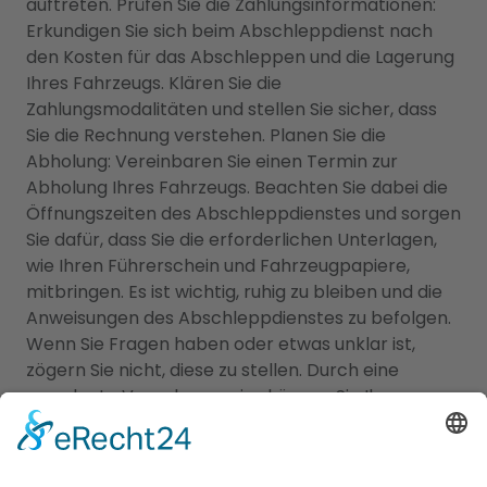
auftreten. Prüfen Sie die Zahlungsinformationen:
Erkundigen Sie sich beim Abschleppdienst nach
den Kosten für das Abschleppen und die Lagerung
Ihres Fahrzeugs. Klären Sie die
Zahlungsmodalitäten und stellen Sie sicher, dass
Sie die Rechnung verstehen. Planen Sie die
Abholung: Vereinbaren Sie einen Termin zur
Abholung Ihres Fahrzeugs. Beachten Sie dabei die
Öffnungszeiten des Abschleppdienstes und sorgen
Sie dafür, dass Sie die erforderlichen Unterlagen,
wie Ihren Führerschein und Fahrzeugpapiere,
mitbringen. Es ist wichtig, ruhig zu bleiben und die
Anweisungen des Abschleppdienstes zu befolgen.
Wenn Sie Fragen haben oder etwas unklar ist,
zögern Sie nicht, diese zu stellen. Durch eine
geordnete Vorgehensweise können Sie Ihren
abgeschleppten Wagen schnell wieder in Besitz
nehmen.