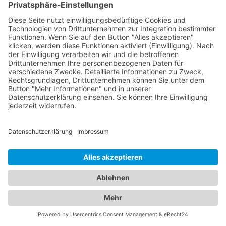
Von Abschleppdiensten bis zu
komfortablen Unterkünften:
Alles, was Sie brauchen, an
einem Ort
Unser umfangreiches Branchenportal bietet Ihnen
nicht nur alle Informationen rund um zuverlässige
Abschleppdienste, sondern auch eine breite
Auswahl an Hotels für Ihren nächsten Aufenthalt.
Hier finden Sie alles, was Sie benötigen, um sowohl
im Notfall als auch bei der Urlaubsplanung bestens
informiert zu sein. Egal ob Sie einen
Abschleppdienst in Ihrer Nähe suchen oder nach
dem perfekten
Hotel Fensterbach
für Ihre
Reisevorhaben Ausschau halten - bei uns sind Sie
richtig. Unser Portal präsentiert Ihnen eine
umfassende Liste von Abschleppdiensten, die
Ihnen bei Fahrzeugpannen und Problemen zur
Seite stehen. Erfahren Sie mehr über ihre