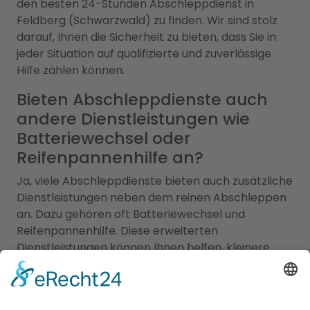
den besten 24-Stunden Abschleppdienst in
Feldberg (Schwarzwald) zu finden. Wir sind stolz
darauf, Ihnen die Sicherheit zu bieten, dass Sie in
jeder Situation auf qualifizierte und zuverlässige
Hilfe zählen können.
Bieten Abschleppdienste auch
andere Dienstleistungen wie
Batteriewechsel oder
Reifenpannenhilfe an?
Ja, viele Abschleppdienste bieten auch zusätzliche
Dienstleistungen neben dem reinen Abschleppen
an. Dazu gehören oft Batteriewechsel und
Reifenpannenhilfe. Diese erweiterten
Dienstleistungen können Ihnen helfen, kleinere
Probleme vor Ort zu lösen und eine sofortige Hilfe
zu erhalten, ohne dass Ihr Fahrzeug abgeschleppt
werden muss. Hier sind einige gängige zusätzliche