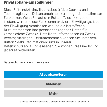
Dienstleistungen, die Abschleppdienste anbieten
können: Batteriewechsel: Falls Ihre
Fahrzeugbatterie leer ist, kann der
Abschleppdienst vor Ort eine neue Batterie
installieren und Ihnen helfen, Ihr Fahrzeug wieder
zum Laufen zu bringen. Reifenpannenhilfe: Wenn
Sie eine Reifenpanne haben, kann der
Abschleppdienst einen Reifenwechsel vornehmen
oder Ihnen bei der Reparatur des beschädigten
Reifens helfen. Starthilfe: Wenn Ihr Fahrzeug nicht
anspringt, kann der Abschleppdienst Starthilfe
geben, um den Motor wieder in Gang zu bringen.
Kraftstofflieferung: Falls Ihnen der Treibstoff
ausgegangen ist, kann der Abschleppdienst vor
Ort Kraftstoff liefern, damit Sie Ihre Fahrt
fortsetzen können. Es ist wichtig zu beachten, dass
nicht alle Abschleppdienste diese zusätzlichen
Dienstleistungen anbieten. Daher sollten Sie bei
Bedarf nachfragen und sich über die verfügbaren