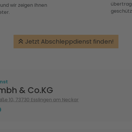
übertrage
 und wir zeigen Ihnen
geschütz
eter.
Jetzt Abschleppdienst finden!
nst
mbh & Co.KG
ße 10, 73730 Esslingen am Neckar