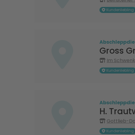
Kundenliebling
Abschleppdie
Gross G
Im Schwenkr
Kundenliebling
Abschleppdie
H. Trau
Gottlieb-Da
Kundenliebling