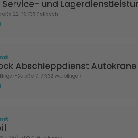
 Service- und Lagerdienstleist
raße 22, 70736 Fellbach
nst
ock Abschleppdienst Autokrane
llinger-Straße 7, 71332 Waiblingen
nst
il
Str. 38/1, 71334 Waiblingen