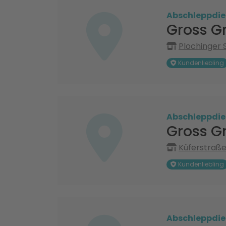
Abschleppdie
Gross G
Plochinger S
Kundenliebling
Abschleppdie
Gross G
Küferstraße
Kundenliebling
Abschleppdie