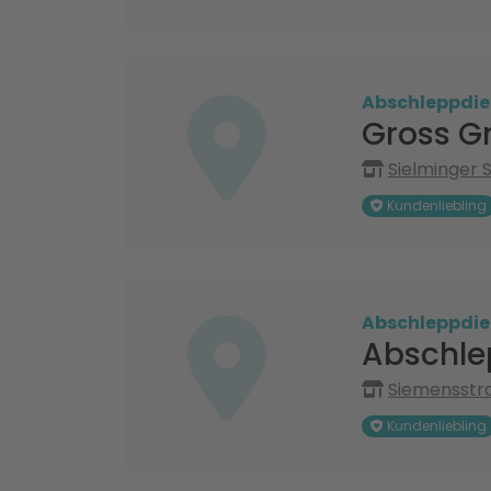
Abschleppdie
Gross G
Sielminger 
Kundenliebling
Abschleppdie
Abschle
Siemensstra
Kundenliebling