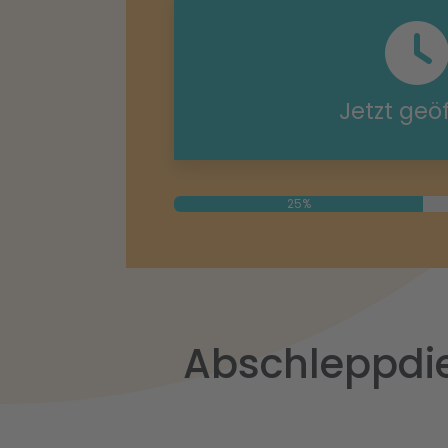
Jetzt geö
25%
Abschleppdie