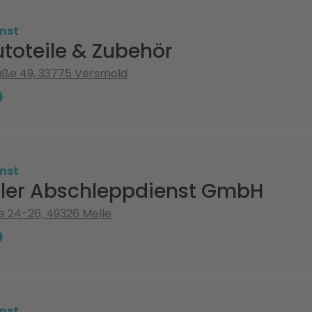
nst
toteile & Zubehör
aße 49, 33775 Versmold
nst
ler Abschleppdienst GmbH
e 24-26, 49326 Melle
nst