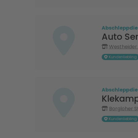
Abschleppdie
Auto Se
Westheider
Kundenliebling
Abschleppdie
Klekamp
Borgloher S
Kundenliebling