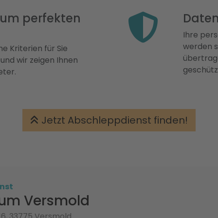
 zum perfekten
Daten
Ihre pers
werden st
e Kriterien für Sie
übertrage
 und wir zeigen Ihnen
geschütz
eter.
Jetzt Abschleppdienst finden!
nst
rum Versmold
16, 33775 Versmold