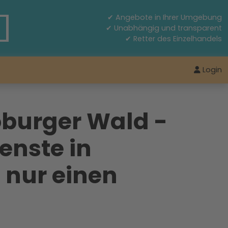
✔ Angebote in Ihrer Umgebung
✔ Unabhängig und transparent
✔ Retter des Einzelhandels
Login
oburger Wald -
enste in
 nur einen