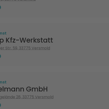
nst
p Kfz-Werkstatt
r Str. 59, 33775 Versmold
nst
selmann GmbH
egelände 28, 33775 Versmold