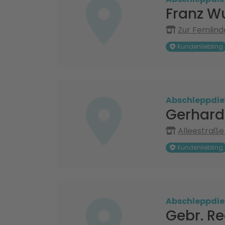
Franz W
Zur Femlind
Kundenliebling
Abschleppdie
Gerhard
Alleestraße
Kundenliebling
Abschleppdie
Gebr. R