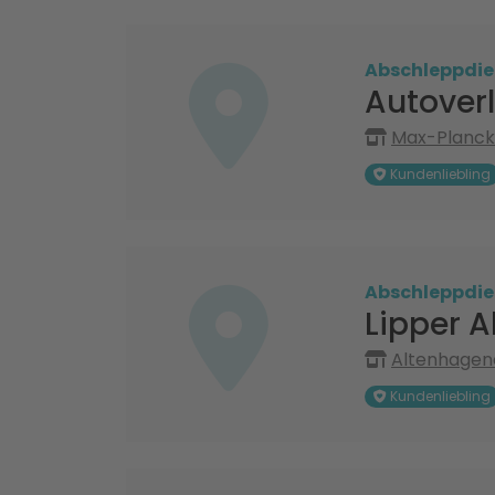
Abschleppdie
Autover
Max-Planck-
Kundenliebling
Abschleppdie
Lipper A
Altenhagener
Kundenliebling