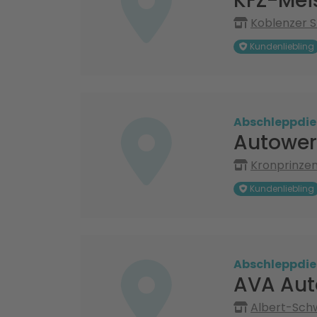
KFZ-Mei
Koblenzer S
Kundenliebling
Abschleppdie
Autowerk
Kronprinzen
Kundenliebling
Abschleppdie
AVA Aut
Albert-Schw