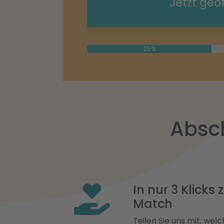
Jetzt geö
25%
Absch
In nur 3 Klicks
Match
Teilen Sie uns mit, welch