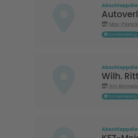
Abschleppdie
Autover
Max-Planck-
Kundenliebling
Abschleppdie
Wilh. Ri
Am Bonnebe
Kundenliebling
Abschleppdie