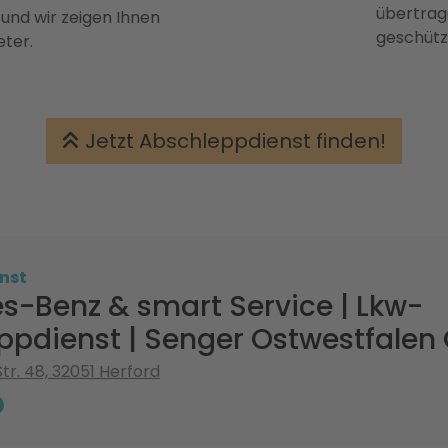
übertrage
 und wir zeigen Ihnen
geschütz
eter.
Jetzt Abschleppdienst finden!
nst
s-Benz & smart Service | Lkw-
ppdienst | Senger Ostwestfale
Str. 48, 32051 Herford