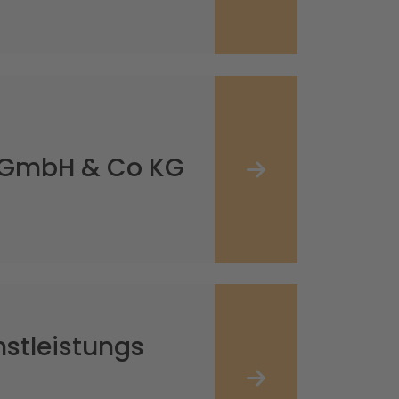
n GmbH & Co KG
nstleistungs