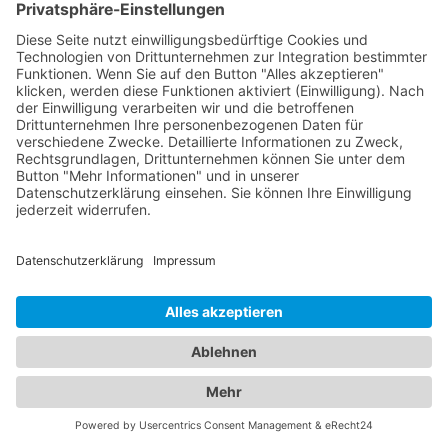
dem Abschleppdienst aufzunehmen und nach den
angebotenen Dienstleistungen zu fragen.
Alles unter einem Dach:
Informationen zu
Abschleppdiensten und Hotels
in einem Branchenportal
Unser umfangreiches Branchenportal bietet Ihnen
nicht nur alle Informationen zu zuverlässigen
Abschleppdiensten, sondern auch eine Vielzahl an
Optionen für Ihren nächsten Hotelaufenthalt in
einem
Hotel Brieskow-Finkenheerd
. Wir verstehen,
dass sowohl die Sicherheit Ihres Fahrzeugs als
auch der Komfort Ihrer Unterkunft von großer
Bedeutung sind. Entdecken Sie eine breite Auswahl
an Hotels in verschiedenen Preiskategorien und für
unterschiedliche Bedürfnisse. Von luxuriösen 5-
Sterne-Hotels bis hin zu gemütlichen Bed &