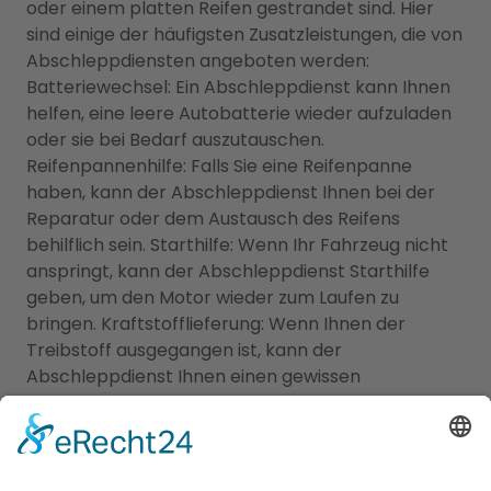
oder einem platten Reifen gestrandet sind. Hier
sind einige der häufigsten Zusatzleistungen, die von
Abschleppdiensten angeboten werden:
Batteriewechsel: Ein Abschleppdienst kann Ihnen
helfen, eine leere Autobatterie wieder aufzuladen
oder sie bei Bedarf auszutauschen.
Reifenpannenhilfe: Falls Sie eine Reifenpanne
haben, kann der Abschleppdienst Ihnen bei der
Reparatur oder dem Austausch des Reifens
behilflich sein. Starthilfe: Wenn Ihr Fahrzeug nicht
anspringt, kann der Abschleppdienst Starthilfe
geben, um den Motor wieder zum Laufen zu
bringen. Kraftstofflieferung: Wenn Ihnen der
Treibstoff ausgegangen ist, kann der
Abschleppdienst Ihnen einen gewissen
Kraftstoffvorrat liefern, um Sie wieder mobil zu
machen. Es ist wichtig zu beachten, dass nicht alle
Abschleppdienste diese Zusatzleistungen
anbieten. Es empfiehlt sich, im Voraus Kontakt mit