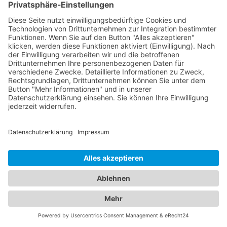
Sie eine Auswahl an professionellen
Abschleppdiensten, die Ihnen bei Fahrzeugpannen
und Unfällen zur Seite stehen. Informieren Sie sich
über deren Leistungen, Verfügbarkeit und
Kontaktinformationen, um im Ernstfall schnell Hilfe
zu erhalten. Unser Branchenportal vereint die
besten Informationen zu
Hotel Bönen
und
Abschleppdiensten. Egal, ob Sie nach einer
komfortablen Unterkunft suchen oder
Unterstützung bei einer Fahrzeugpanne benötigen
- wir stehen Ihnen mit umfassenden
Informationen und Empfehlungen zur Seite.
Jetzt Abschleppdienst finden!