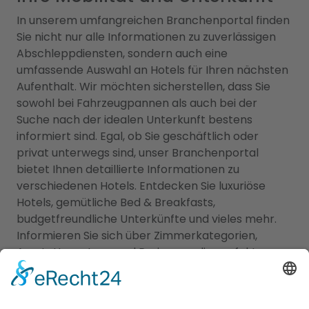
In unserem umfangreichen Branchenportal finden
Sie nicht nur alle Informationen zu zuverlässigen
Abschleppdiensten, sondern auch eine
umfassende Auswahl an Hotels für Ihren nächsten
Aufenthalt. Wir möchten sicherstellen, dass Sie
sowohl bei Fahrzeugpannen als auch bei der
Suche nach der idealen Unterkunft bestens
informiert sind. Egal, ob Sie geschäftlich oder
privat unterwegs sind, unser Branchenportal
bietet Ihnen detaillierte Informationen zu
verschiedenen Hotels. Entdecken Sie luxuriöse
Hotels, gemütliche Bed & Breakfasts,
budgetfreundliche Unterkünfte und vieles mehr.
Informieren Sie sich über Zimmerkategorien,
Ausstattung, Lage und Preise, um die perfekte
Unterkunft für Ihre Bedürfnisse zu finden.
Gleichzeitig möchten wir Ihnen in Notfällen
Unterstützung bieten. In unserer Datenbank finden