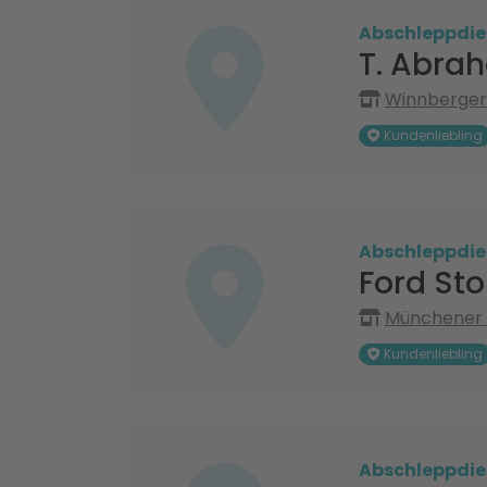
Abschleppdie
T. Abra
Winnberger 
Kundenliebling
Abschleppdie
Ford St
Münchener R
Kundenliebling
Abschleppdie