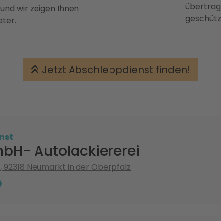
übertrage
 und wir zeigen Ihnen
geschütz
eter.
Jetzt Abschleppdienst finden!
nst
mbH- Autolackiererei
 92318 Neumarkt in der Oberpfalz