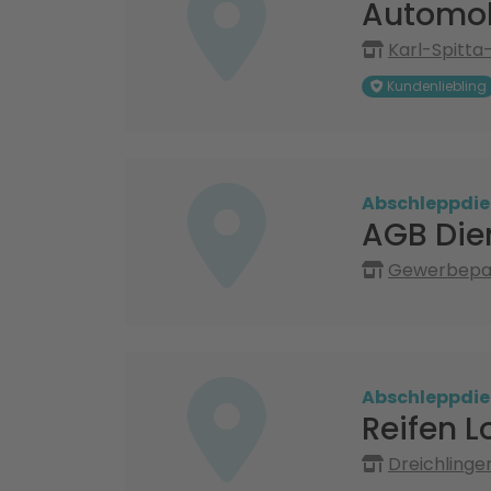
Automob
Karl-Spitta
Kundenliebling
Abschleppdie
AGB Die
Gewerbepark
Abschleppdie
Reifen L
Dreichlinge